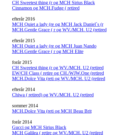
CH Sweetest thing (r og MCH Sirius Black
Cinnamon og MCH.Fudge ( retired
efterår 2016
MCH Quiet a lady (re og MCH Jack Daniel`s (r
MCH.Gentle Grace ( r og WV./MCH. U2 (retired
efterår 2015
MCH Quiet a lady (re og MCH Juan Nando
MCH.Gentle Grace ( r og MCH Elite
forår 2015
CH Sweetest thing (r og WV./MCH. U2 (retired
EW/CH Class ( retire og CH./WJW.One (retired
MCH.Dolce Vita (reti og WV./MCH. U2 (retired
efterår 2014
Chiwa ( retired) og WV./MCH. U2 (retired
sommer 2014
MCH.Dolce Vita (reti og MCH Beau Brit
forår 2014
Gucci og MCH Sirius Black
MCH Galilea ( retire og WV./MCH. U2 (retired