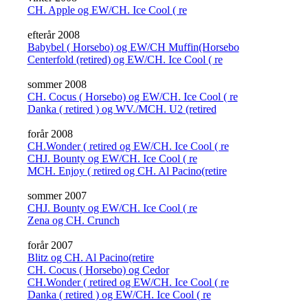
CH. Apple og EW/CH. Ice Cool ( re
efterår 2008
Babybel ( Horsebo) og EW/CH Muffin(Horsebo
Centerfold (retired) og EW/CH. Ice Cool ( re
sommer 2008
CH. Cocus ( Horsebo) og EW/CH. Ice Cool ( re
Danka ( retired ) og WV./MCH. U2 (retired
forår 2008
CH.Wonder ( retired og EW/CH. Ice Cool ( re
CHJ. Bounty og EW/CH. Ice Cool ( re
MCH. Enjoy ( retired og CH. Al Pacino(retire
sommer 2007
CHJ. Bounty og EW/CH. Ice Cool ( re
Zena og CH. Crunch
forår 2007
Blitz og CH. Al Pacino(retire
CH. Cocus ( Horsebo) og Cedor
CH.Wonder ( retired og EW/CH. Ice Cool ( re
Danka ( retired ) og EW/CH. Ice Cool ( re