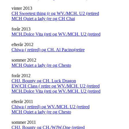
vinter 2013
CH Sweetest thing (r og WV./MCH. U2 (retired
MCH Quiet a lady (re og CH Chai
forår 2013
MCH.Dolce Vita (reti og WV./MCH. U2 (retired
efterår 2012
Chiwa ( retired) og CH. Al Pacino(retire
sommer 2012
MCH Quiet a lady (re og Chesto
forår 2012
CHJ. Bounty og CH. Luck Dragon
EW/CH Class ( retire og WV./MCH. U2 (retired
MCH.Dolce Vita (reti og WV./MCH. U2 (retired
efterår 2011
Chiwa ( retired) og WV./MCH. U2 (retired
MCH Quiet a lady (re og Chesto
sommer 2011
CHJ. Bounty og CH./WJW.One (retired