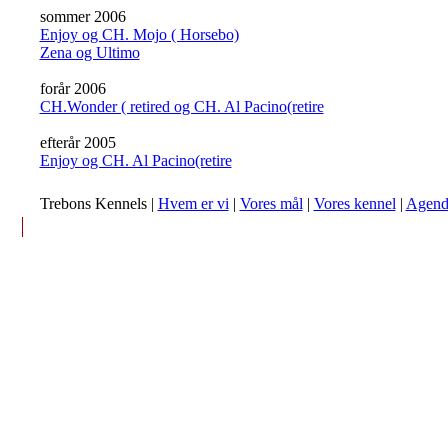
sommer 2006
Enjoy og CH. Mojo ( Horsebo)
Zena og Ultimo
forår 2006
CH.Wonder ( retired og CH. Al Pacino(retire
efterår 2005
Enjoy og CH. Al Pacino(retire
Trebons Kennels |
Hvem er vi
|
Vores mål
|
Vores kennel
|
Agend