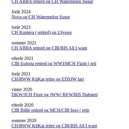
CH ABBA retired og CH Watermelon Sugar
forår 2024
Nova og CH Watermelon Sugar
forår 2023
CH Kumera ( retired) og Ulysses
sommer 2022
CH ABBA retired og CIB/BIS All I want
efterår 2021
CIB Euforia retired og WWJ/MCH Flash ( reti
forår 2021
CH/RWW KitKat retire og EDSJW Iari
vinter 2020
DKW/JCH Fiore og JWW/ REW/BIS Dubstep
efterår 2020
CIB Billie retired og MCH/CIB Inxs ( retir
sommer 2020
CH/RWW KitKat retire og CIB/BIS All I want