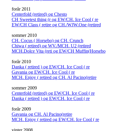
forår 2011
Centerfold (retired) og Chesto
CH Sweetest thing (r og EW/CH. Ice Cool ( re
EW/CH Class ( retire og CH./WJW.One (retired
sommer 2010
CH. Cocus ( Horsebo) og CH. Crunch
Chiwa ( retired) og WV./MCH. U2 (retired
MCH.Dolce Vita (reti og EW/CH Muffin(Horsebo
forår 2010
Danka ( retired ) og EW/CH. Ice Cool ( re
Gavania og EW/CH. Ice Cool ( re
MCH. Enjoy ( retired og CH. Al Pacino(retire
sommer 2009
Centerfold (retired) og EW/CH. Ice Cool ( re
Danka ( retired ) og EW/CH. Ice Cool ( re
forår 2009
Gavania og CH. Al Pacino(retire
MCH. Enjoy ( retired og EW/CH. Ice Cool ( re
vinter 2008