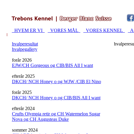
HVEM ER VI
VORES MÅL
VORES KENNEL
A
hvalperesultat
hvalperesu
hvalpegallery
forår 2026
EJW/CH Gorgeous og CIB/BIS All I want
efterår 2025
DKCH/ NCH Honey o og WJW /CIB El Nino
forår 2025
DKCH/ NCH Honey o og CIB/BIS All I want
efterår 2024
Crufts Olympia retir og CH Watermelon Sugar
Nova og CH Augusteas Duke
sommer 2024