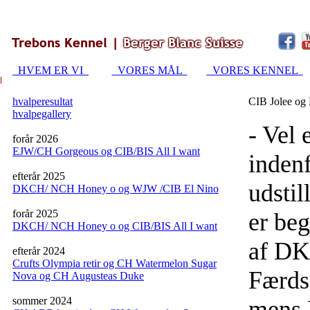
HVEM ER VI
VORES MÅL
VORES KENNEL
hvalperesultat
CIB Jolee og
hvalpegallery
- Vel 
forår 2026
EJW/CH Gorgeous og CIB/BIS All I want
inden
efterår 2025
udstil
DKCH/ NCH Honey o og WJW /CIB El Nino
forår 2025
er beg
DKCH/ NCH Honey o og CIB/BIS All I want
af DKK
efterår 2024
Crufts Olympia retir og CH Watermelon Sugar
Færdse
Nova og CH Augusteas Duke
sommer 2024
mens 