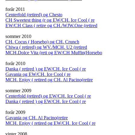
forår 2011
Centerfold (retired) og Chesto
CH Sweetest thing (r og EW/CH. Ice Cool ( re
EW/CH Class ( retire og CH./WJW.One (retired
sommer 2010
CH. Cocus ( Horsebo) og CH. Crunch
Chiwa ( retired) og WV./MCH. U2 (retired
MCH.Dolce Vita (reti og EW/CH Muffin(Horsebo
forår 2010
Danka ( retired ) og EW/CH. Ice Cool ( re
Gavania og EW/CH. Ice Cool ( re
MCH. Enjoy ( retired og CH. Al Pacino(retire
sommer 2009
Centerfold (retired) og EW/CH. Ice Cool ( re
Danka ( retired ) og EW/CH. Ice Cool ( re
forår 2009
Gavania og CH. Al Pacino(retire
MCH. Enjoy ( retired og EW/CH. Ice Cool ( re
vinter 2008