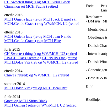
CH Sweetest thing (r og MCH Sirius Black
Født:
Pels
Cinnamon og MCH.Fudge ( retired
Lan
efterår 2016
Resultater:
MCH Quiet a lady (re og MCH Jack Daniel`s (r
- DM n/n M
MCH.Gentle Grace ( r og WV./MCH. U2 (retired
- Mental decr
efterår 2015
MCH Quiet a lady (re og MCH Juan Nando
- Obedience t
MCH.Gentle Grace ( r og MCH Elite
- Danish Cha
forår 2015
CH Sweetest thing (r og WV./MCH. U2 (retired
- Intern beau
EW/CH Class ( retire og CH./WJW.One (retired
- Danish Win
MCH.Dolce Vita (reti og WV./MCH. U2 (retired
- Copenhagen
efterår 2014
Chiwa ( retired) og WV./MCH. U2 (retired
- Best BBS in
sommer 2014
Kuld:
MCH.Dolce Vita (reti og MCH Beau Brit
forår 2014
Blodlinje:
Gucci og MCH Sirius Black
MCH Galilea ( retire og WV./MCH. U2 (retired