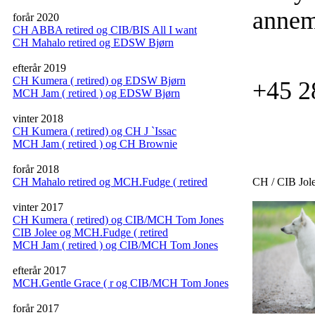
anne
forår 2020
CH ABBA retired og CIB/BIS All I want
CH Mahalo retired og EDSW Bjørn
T
efterår 2019
CH Kumera ( retired) og EDSW Bjørn
+45 2
MCH Jam ( retired ) og EDSW Bjørn
vinter 2018
CH Kumera ( retired) og CH J `Issac
MCH Jam ( retired ) og CH Brownie
forår 2018
CH Mahalo retired og MCH.Fudge ( retired
CH / CIB Jol
vinter 2017
CH Kumera ( retired) og CIB/MCH Tom Jones
CIB Jolee og MCH.Fudge ( retired
MCH Jam ( retired ) og CIB/MCH Tom Jones
efterår 2017
MCH.Gentle Grace ( r og CIB/MCH Tom Jones
forår 2017