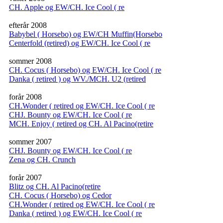
CH. Apple og EW/CH. Ice Cool ( re
efterår 2008
Babybel ( Horsebo) og EW/CH Muffin(Horsebo
Centerfold (retired) og EW/CH. Ice Cool ( re
sommer 2008
CH. Cocus ( Horsebo) og EW/CH. Ice Cool ( re
Danka ( retired ) og WV./MCH. U2 (retired
forår 2008
CH.Wonder ( retired og EW/CH. Ice Cool ( re
CHJ. Bounty og EW/CH. Ice Cool ( re
MCH. Enjoy ( retired og CH. Al Pacino(retire
sommer 2007
CHJ. Bounty og EW/CH. Ice Cool ( re
Zena og CH. Crunch
forår 2007
Blitz og CH. Al Pacino(retire
CH. Cocus ( Horsebo) og Cedor
CH.Wonder ( retired og EW/CH. Ice Cool ( re
Danka ( retired ) og EW/CH. Ice Cool ( re