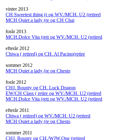
vinter 2013
CH Sweetest thing (r og WV./MCH. U2 (retired
MCH Quiet a lady (re og CH Chai
forår 2013
MCH.Dolce Vita (reti og WV./MCH. U2 (retired
efterår 2012
Chiwa ( retired) og CH. Al Pacino(retire
sommer 2012
MCH Quiet a lady (re og Chesto
forår 2012
CHJ. Bounty og CH. Luck Dragon
EW/CH Class ( retire og WV./MCH. U2 (retired
MCH.Dolce Vita (reti og WV./MCH. U2 (retired
efterår 2011
Chiwa ( retired) og WV./MCH. U2 (retired
MCH Quiet a lady (re og Chesto
sommer 2011
CHJ. Bounty og CH./WJW.One (retired