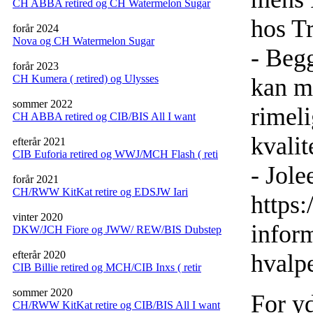
CH ABBA retired og CH Watermelon Sugar
hos T
forår 2024
Nova og CH Watermelon Sugar
- Begg
forår 2023
CH Kumera ( retired) og Ulysses
kan ma
sommer 2022
rimeli
CH ABBA retired og CIB/BIS All I want
kvalit
efterår 2021
CIB Euforia retired og WWJ/MCH Flash ( reti
- Jole
forår 2021
CH/RWW KitKat retire og EDSJW Iari
https
vinter 2020
inform
DKW/JCH Fiore og JWW/ REW/BIS Dubstep
efterår 2020
hvalp
CIB Billie retired og MCH/CIB Inxs ( retir
sommer 2020
For y
CH/RWW KitKat retire og CIB/BIS All I want