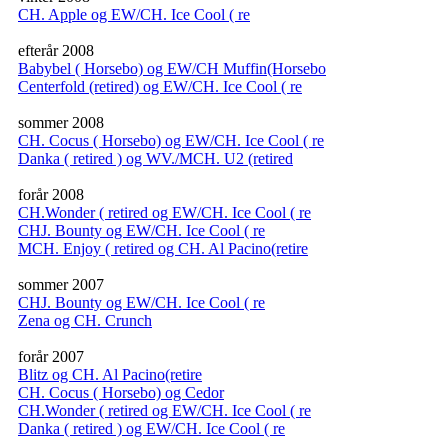
CH. Apple og EW/CH. Ice Cool ( re
efterår 2008
Babybel ( Horsebo) og EW/CH Muffin(Horsebo
Centerfold (retired) og EW/CH. Ice Cool ( re
sommer 2008
CH. Cocus ( Horsebo) og EW/CH. Ice Cool ( re
Danka ( retired ) og WV./MCH. U2 (retired
forår 2008
CH.Wonder ( retired og EW/CH. Ice Cool ( re
CHJ. Bounty og EW/CH. Ice Cool ( re
MCH. Enjoy ( retired og CH. Al Pacino(retire
sommer 2007
CHJ. Bounty og EW/CH. Ice Cool ( re
Zena og CH. Crunch
forår 2007
Blitz og CH. Al Pacino(retire
CH. Cocus ( Horsebo) og Cedor
CH.Wonder ( retired og EW/CH. Ice Cool ( re
Danka ( retired ) og EW/CH. Ice Cool ( re