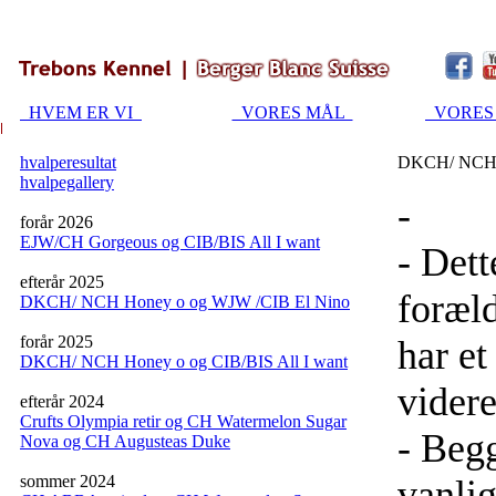
HVEM ER VI
VORES MÅL
VORES
hvalperesultat
DKCH/ NCH H
hvalpegallery
-
forår 2026
EJW/CH Gorgeous og CIB/BIS All I want
- Dett
efterår 2025
foræl
DKCH/ NCH Honey o og WJW /CIB El Nino
forår 2025
har et
DKCH/ NCH Honey o og CIB/BIS All I want
videre
efterår 2024
Crufts Olympia retir og CH Watermelon Sugar
- Begg
Nova og CH Augusteas Duke
sommer 2024
vanli