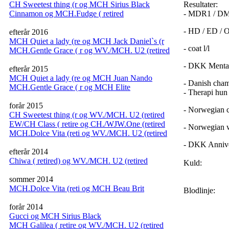
CH Sweetest thing (r og MCH Sirius Black
Resultater:
Cinnamon og MCH.Fudge ( retired
- MDR1 / DM
- HD / ED / 
efterår 2016
MCH Quiet a lady (re og MCH Jack Daniel`s (r
- coat l/l
MCH.Gentle Grace ( r og WV./MCH. U2 (retired
- DKK Mental 
efterår 2015
MCH Quiet a lady (re og MCH Juan Nando
- Danish cha
MCH.Gentle Grace ( r og MCH Elite
- Therapi hun
forår 2015
- Norwegian 
CH Sweetest thing (r og WV./MCH. U2 (retired
EW/CH Class ( retire og CH./WJW.One (retired
- Norwegian 
MCH.Dolce Vita (reti og WV./MCH. U2 (retired
- DKK Annive
efterår 2014
Chiwa ( retired) og WV./MCH. U2 (retired
Kuld:
sommer 2014
MCH.Dolce Vita (reti og MCH Beau Brit
Blodlinje:
forår 2014
Gucci og MCH Sirius Black
MCH Galilea ( retire og WV./MCH. U2 (retired