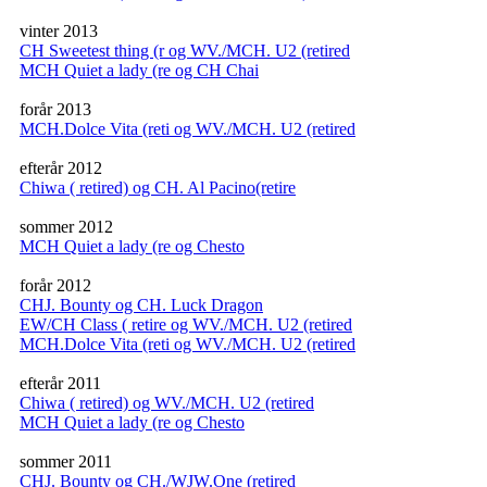
vinter 2013
CH Sweetest thing (r og WV./MCH. U2 (retired
MCH Quiet a lady (re og CH Chai
forår 2013
MCH.Dolce Vita (reti og WV./MCH. U2 (retired
efterår 2012
Chiwa ( retired) og CH. Al Pacino(retire
sommer 2012
MCH Quiet a lady (re og Chesto
forår 2012
CHJ. Bounty og CH. Luck Dragon
EW/CH Class ( retire og WV./MCH. U2 (retired
MCH.Dolce Vita (reti og WV./MCH. U2 (retired
efterår 2011
Chiwa ( retired) og WV./MCH. U2 (retired
MCH Quiet a lady (re og Chesto
sommer 2011
CHJ. Bounty og CH./WJW.One (retired