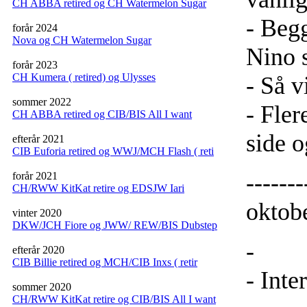
CH ABBA retired og CH Watermelon Sugar
- Begg
forår 2024
Nova og CH Watermelon Sugar
Nino 
forår 2023
CH Kumera ( retired) og Ulysses
- Så v
sommer 2022
- Fler
CH ABBA retired og CIB/BIS All I want
side o
efterår 2021
CIB Euforia retired og WWJ/MCH Flash ( reti
------
forår 2021
CH/RWW KitKat retire og EDSJW Iari
oktobe
vinter 2020
DKW/JCH Fiore og JWW/ REW/BIS Dubstep
-
efterår 2020
CIB Billie retired og MCH/CIB Inxs ( retir
- Inte
sommer 2020
CH/RWW KitKat retire og CIB/BIS All I want