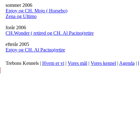
sommer 2006
Enjoy og CH. Mojo ( Horsebo)
Zena og Ultimo
forår 2006
CH.Wonder ( retired og CH. Al Pacino(retire
efterår 2005
Enjoy og CH. Al Pacino(retire
Trebons Kennels |
Hvem er vi
|
Vores mål
|
Vores kennel
|
Agenda
|