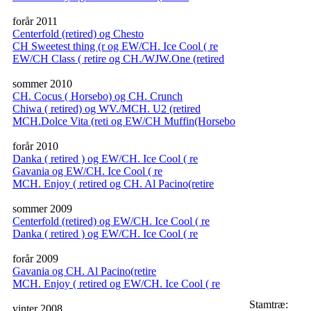
forår 2011
Centerfold (retired) og Chesto
CH Sweetest thing (r og EW/CH. Ice Cool ( re
EW/CH Class ( retire og CH./WJW.One (retired
sommer 2010
CH. Cocus ( Horsebo) og CH. Crunch
Chiwa ( retired) og WV./MCH. U2 (retired
MCH.Dolce Vita (reti og EW/CH Muffin(Horsebo
forår 2010
Danka ( retired ) og EW/CH. Ice Cool ( re
Gavania og EW/CH. Ice Cool ( re
MCH. Enjoy ( retired og CH. Al Pacino(retire
sommer 2009
Centerfold (retired) og EW/CH. Ice Cool ( re
Danka ( retired ) og EW/CH. Ice Cool ( re
forår 2009
Gavania og CH. Al Pacino(retire
MCH. Enjoy ( retired og EW/CH. Ice Cool ( re
Stamtræ:
vinter 2008