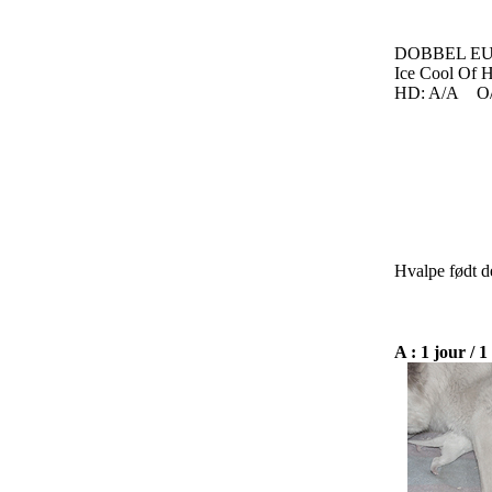
DOBBEL E
Ice Cool Of H
HD: A/A O
Hvalpe født d
A : 1 jour / 1