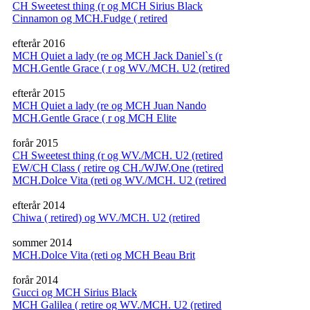
CH Sweetest thing (r og MCH Sirius Black
Cinnamon og MCH.Fudge ( retired
efterår 2016
MCH Quiet a lady (re og MCH Jack Daniel`s (r
MCH.Gentle Grace ( r og WV./MCH. U2 (retired
efterår 2015
MCH Quiet a lady (re og MCH Juan Nando
MCH.Gentle Grace ( r og MCH Elite
forår 2015
CH Sweetest thing (r og WV./MCH. U2 (retired
EW/CH Class ( retire og CH./WJW.One (retired
MCH.Dolce Vita (reti og WV./MCH. U2 (retired
efterår 2014
Chiwa ( retired) og WV./MCH. U2 (retired
sommer 2014
MCH.Dolce Vita (reti og MCH Beau Brit
forår 2014
Gucci og MCH Sirius Black
MCH Galilea ( retire og WV./MCH. U2 (retired