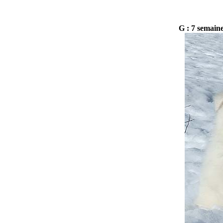
G : 7 semain