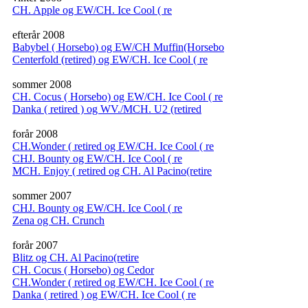
CH. Apple og EW/CH. Ice Cool ( re
efterår 2008
Babybel ( Horsebo) og EW/CH Muffin(Horsebo
Centerfold (retired) og EW/CH. Ice Cool ( re
sommer 2008
CH. Cocus ( Horsebo) og EW/CH. Ice Cool ( re
Danka ( retired ) og WV./MCH. U2 (retired
forår 2008
CH.Wonder ( retired og EW/CH. Ice Cool ( re
CHJ. Bounty og EW/CH. Ice Cool ( re
MCH. Enjoy ( retired og CH. Al Pacino(retire
sommer 2007
CHJ. Bounty og EW/CH. Ice Cool ( re
Zena og CH. Crunch
forår 2007
Blitz og CH. Al Pacino(retire
CH. Cocus ( Horsebo) og Cedor
CH.Wonder ( retired og EW/CH. Ice Cool ( re
Danka ( retired ) og EW/CH. Ice Cool ( re