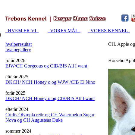
HVEM ER VI
VORES MÅL
VORES KENNEL
hvalperesultat
CH. Apple og
hvalpegallery
forår 2026
Horsebo Appl
EJW/CH Gorgeous og CIB/BIS All I want
efterår 2025
DKCH/ NCH Honey o og WJW /CIB El Nino
forår 2025
DKCH/ NCH Honey o og CIB/BIS All I want
efterår 2024
Crufts Olympia retir og CH Watermelon Sugar
Nova og CH Augusteas Duke
sommer 2024