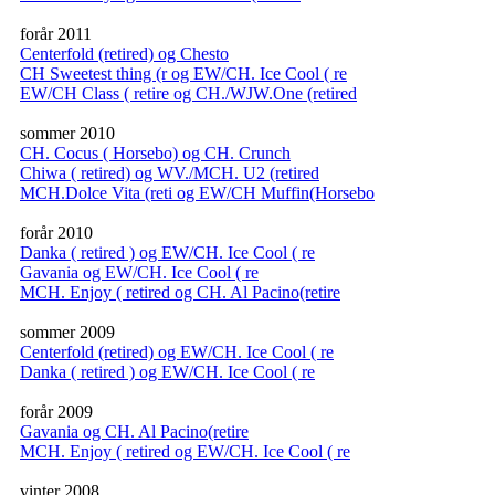
forår 2011
Centerfold (retired) og Chesto
CH Sweetest thing (r og EW/CH. Ice Cool ( re
EW/CH Class ( retire og CH./WJW.One (retired
sommer 2010
CH. Cocus ( Horsebo) og CH. Crunch
Chiwa ( retired) og WV./MCH. U2 (retired
MCH.Dolce Vita (reti og EW/CH Muffin(Horsebo
forår 2010
Danka ( retired ) og EW/CH. Ice Cool ( re
Gavania og EW/CH. Ice Cool ( re
MCH. Enjoy ( retired og CH. Al Pacino(retire
sommer 2009
Centerfold (retired) og EW/CH. Ice Cool ( re
Danka ( retired ) og EW/CH. Ice Cool ( re
forår 2009
Gavania og CH. Al Pacino(retire
MCH. Enjoy ( retired og EW/CH. Ice Cool ( re
vinter 2008