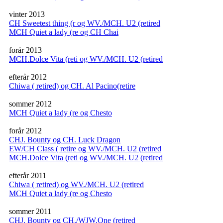
vinter 2013
CH Sweetest thing (r og WV./MCH. U2 (retired
MCH Quiet a lady (re og CH Chai
forår 2013
MCH.Dolce Vita (reti og WV./MCH. U2 (retired
efterår 2012
Chiwa ( retired) og CH. Al Pacino(retire
sommer 2012
MCH Quiet a lady (re og Chesto
forår 2012
CHJ. Bounty og CH. Luck Dragon
EW/CH Class ( retire og WV./MCH. U2 (retired
MCH.Dolce Vita (reti og WV./MCH. U2 (retired
efterår 2011
Chiwa ( retired) og WV./MCH. U2 (retired
MCH Quiet a lady (re og Chesto
sommer 2011
CHJ. Bounty og CH./WJW.One (retired