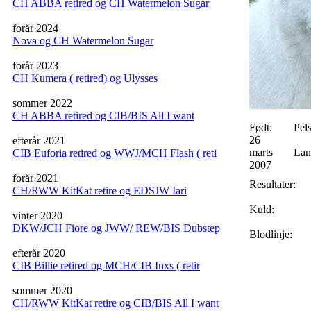
CH ABBA retired og CH Watermelon Sugar
forår 2024
Nova og CH Watermelon Sugar
forår 2023
CH Kumera ( retired) og Ulysses
sommer 2022
CH ABBA retired og CIB/BIS All I want
Født:
Pels
26
efterår 2021
marts
Lan
CIB Euforia retired og WWJ/MCH Flash ( reti
2007
forår 2021
Resultater:
CH/RWW KitKat retire og EDSJW Iari
Kuld:
vinter 2020
DKW/JCH Fiore og JWW/ REW/BIS Dubstep
Blodlinje:
efterår 2020
CIB Billie retired og MCH/CIB Inxs ( retir
sommer 2020
CH/RWW KitKat retire og CIB/BIS All I want