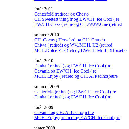
forår 2011
Centerfold (retired) og Chesto
CH Sweetest thing (r og EW/CH. Ice Cool ( re
EW/CH Class ( retire og CH./WJW.One (retired
sommer 2010
CH. Cocus ( Horsebo) og CH. Crunch
Chiwa ( retired) og WV./MCH. U2 (retired
MCH.Dolce Vita (reti og EW/CH Muffin(Horsebo
forår 2010
Danka ( retired ) og EW/CH. Ice Cool ( re
Gavania og EW/CH. Ice Cool ( re
MCH. Enjoy ( retired og CH. Al Pacino(retire
sommer 2009
Centerfold (retired) og EW/CH. Ice Cool ( re
Danka ( retired ) og EW/CH. Ice Cool ( re
forår 2009
Gavania og CH. Al Pacino(retire
MCH. Enjoy ( retired og EW/CH. Ice Cool ( re
vinter 2008