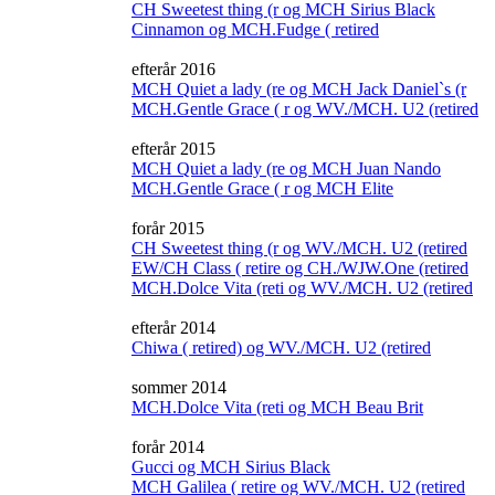
CH Sweetest thing (r og MCH Sirius Black
Cinnamon og MCH.Fudge ( retired
efterår 2016
MCH Quiet a lady (re og MCH Jack Daniel`s (r
MCH.Gentle Grace ( r og WV./MCH. U2 (retired
efterår 2015
MCH Quiet a lady (re og MCH Juan Nando
MCH.Gentle Grace ( r og MCH Elite
forår 2015
CH Sweetest thing (r og WV./MCH. U2 (retired
EW/CH Class ( retire og CH./WJW.One (retired
MCH.Dolce Vita (reti og WV./MCH. U2 (retired
efterår 2014
Chiwa ( retired) og WV./MCH. U2 (retired
sommer 2014
MCH.Dolce Vita (reti og MCH Beau Brit
forår 2014
Gucci og MCH Sirius Black
MCH Galilea ( retire og WV./MCH. U2 (retired