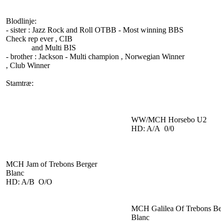
Blodlinje:
- sister : Jazz Rock and Roll OTBB - Most winning BBS
Check rep ever , CIB
and Multi BIS
- brother : Jackson - Multi champion , Norwegian Winner
, Club Winner
Stamtræ:
WW/MCH Horsebo U2
HD: A/A 0/0
MCH Jam of Trebons Berger
Blanc
HD: A/B O/O
MCH Galilea Of Trebons Be
Blanc