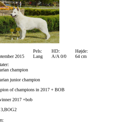
Pels:
HD:
Højde:
ptember 2015
Lang
A/A 0/0
64 cm
ater:
rian champion
rian junior champion
ion of champions in 2017 + BOB
inner 2017 +bob
 3,BOG2
m: