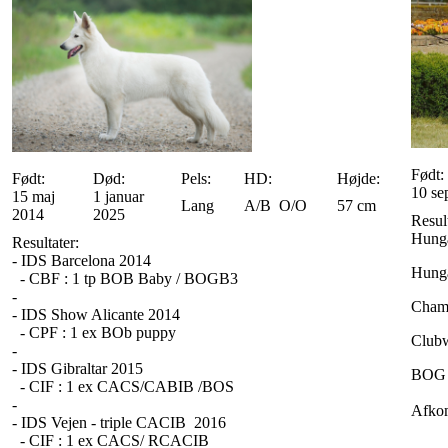
Født:
Født:
Død:
Pels:
HD:
Højde:
10 se
15 maj
1 januar
Lang
A/B O/O
57 cm
2014
2025
Result
Hunga
Resultater:
- IDS Barcelona 2014
Hunga
- CBF : 1 tp BOB Baby / BOGB3
-
Champ
- IDS Show Alicante 2014
- CPF : 1 ex BOb puppy
Clubw
-
- IDS Gibraltar 2015
BOG
- CIF : 1 ex CACS/CABIB /BOS
-
Afko
- IDS Vejen - triple CACIB 2016
- CIF : 1 ex CACS/ RCACIB