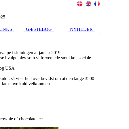
025
INKS
GÆSTEBOG
NYHEDER
r hvalpe i slutningen af januar 2019
isse hvalpe blev som vi forventede smukke , sociale
a og USA
uld , så vi er helt overbevidst om at den lange 3500
yde Jams nye kuld velkommen
ownie of chocolate ice