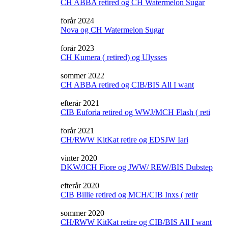
CH ABBA retired og CH Watermelon Sugar
forår 2024
Nova og CH Watermelon Sugar
forår 2023
CH Kumera ( retired) og Ulysses
sommer 2022
CH ABBA retired og CIB/BIS All I want
efterår 2021
CIB Euforia retired og WWJ/MCH Flash ( reti
forår 2021
CH/RWW KitKat retire og EDSJW Iari
vinter 2020
DKW/JCH Fiore og JWW/ REW/BIS Dubstep
efterår 2020
CIB Billie retired og MCH/CIB Inxs ( retir
sommer 2020
CH/RWW KitKat retire og CIB/BIS All I want