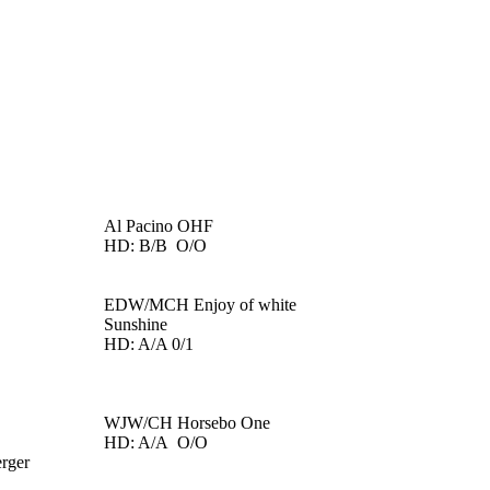
Al Pacino OHF
HD: B/B O/O
EDW/MCH Enjoy of white
Sunshine
HD: A/A 0/1
WJW/CH Horsebo One
HD: A/A O/O
rger