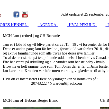
Sidst opdateret 25 september 2
ORES KENNEL
AGENDA
HVALPEKULD
L
MCH Jam ( retired ) og CH Brownie
Jam er i løbetid og vil blive parret ca 22 /11 - 18 , vi forventer derfo
Dette er anden gang Jam får hvalpe , første kuld var foråret 2018 , d
og aktive familiehunde som alle trives hos deres nye fanilier
To af dem er startet på terapi hunde uddannelse i henholdvis Canad
Fire har været på udstilling og alle vundet som bedste baby / hvalp
Brownie er helt samme type som Tom Jones der er far til Jams første k
km køretur til Kroatien var hele turen værd og vi glæder os til at b
Hvis du er interesseret i flere oplysninger kan vi kontaktes på :
20743222 / Nwarden6@aol.com
MCH Jam of Trebons Berger Blanc
CH Br