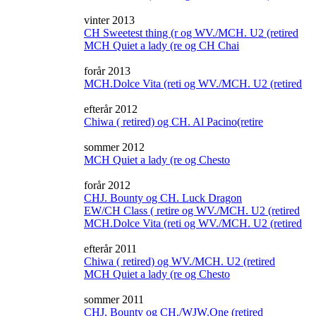
vinter 2013
CH Sweetest thing (r og WV./MCH. U2 (retired
MCH Quiet a lady (re og CH Chai
forår 2013
MCH.Dolce Vita (reti og WV./MCH. U2 (retired
efterår 2012
Chiwa ( retired) og CH. Al Pacino(retire
sommer 2012
MCH Quiet a lady (re og Chesto
forår 2012
CHJ. Bounty og CH. Luck Dragon
EW/CH Class ( retire og WV./MCH. U2 (retired
MCH.Dolce Vita (reti og WV./MCH. U2 (retired
efterår 2011
Chiwa ( retired) og WV./MCH. U2 (retired
MCH Quiet a lady (re og Chesto
sommer 2011
CHJ. Bounty og CH./WJW.One (retired