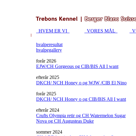
HVEM ER VI
VORES MÅL
V
hvalperesultat
hvalpegallery
forår 2026
EJW/CH Gorgeous og CIB/BIS All I want
efterår 2025
DKCH/ NCH Honey o og WJW /CIB El Nino
forår 2025
DKCH/ NCH Honey o og CIB/BIS All I want
efterår 2024
Crufts Olympia retir og CH Watermelon Sugar
Nova og CH Augusteas Duke
sommer 2024