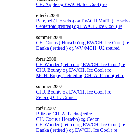
CH. Apple og EW/CH. Ice Cool ( re
efterår 2008
Babybel ( Horsebo) og EW/CH Muffin(Horsebo
Centerfold (retired) og EW/CH. Ice Cool ( re
sommer 2008
CH. Cocus ( Horsebo) og EW/CH. Ice Cool ( re
Danka ( retired ) og WV./MCH. U2 (retired
forår 2008
CH.Wonder ( retired og EW/CH. Ice Cool ( re
CHJ. Bounty og EW/CH. Ice Cool ( re
MCH. Enjoy ( retired og CH. Al Pacino(retire
sommer 2007
CHJ. Bounty og EW/CH. Ice Cool ( re
Zena og CH. Crunch
forår 2007
Blitz og CH. Al Pacino(retire
CH. Cocus ( Horsebo) og Cedor
CH.Wonder ( retired og EW/CH. Ice Cool ( re
Danka ( retired ) og EW/CH. Ice Cool ( re