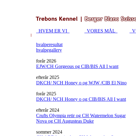
HVEM ER VI
VORES MÅL
V
hvalperesultat
hvalpegallery
forår 2026
EJW/CH Gorgeous og CIB/BIS All I want
efterår 2025
DKCH/ NCH Honey o og WJW /CIB El Nino
forår 2025
DKCH/ NCH Honey o og CIB/BIS All I want
efterår 2024
Crufts Olympia retir og CH Watermelon Sugar
Nova og CH Augusteas Duke
sommer 2024