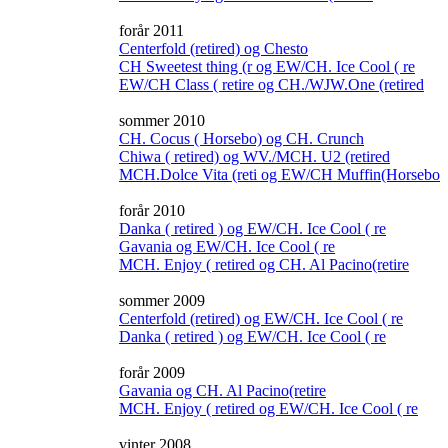
forår 2011
Centerfold (retired) og Chesto
CH Sweetest thing (r og EW/CH. Ice Cool ( re
EW/CH Class ( retire og CH./WJW.One (retired
sommer 2010
CH. Cocus ( Horsebo) og CH. Crunch
Chiwa ( retired) og WV./MCH. U2 (retired
MCH.Dolce Vita (reti og EW/CH Muffin(Horsebo
forår 2010
Danka ( retired ) og EW/CH. Ice Cool ( re
Gavania og EW/CH. Ice Cool ( re
MCH. Enjoy ( retired og CH. Al Pacino(retire
sommer 2009
Centerfold (retired) og EW/CH. Ice Cool ( re
Danka ( retired ) og EW/CH. Ice Cool ( re
forår 2009
Gavania og CH. Al Pacino(retire
MCH. Enjoy ( retired og EW/CH. Ice Cool ( re
vinter 2008