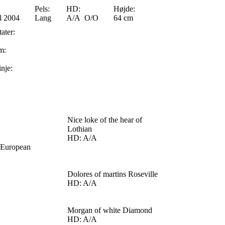
Pels:
HD:
Højde:
il 2004
Lang
A/A O/O
64 cm
ater:
m:
inje:
Nice loke of the hear of
Lothian
HD: A/A
 European
Dolores of martins Roseville
HD: A/A
Morgan of white Diamond
HD: A/A