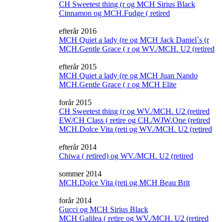
CH Sweetest thing (r og MCH Sirius Black
Cinnamon og MCH.Fudge ( retired
efterår 2016
MCH Quiet a lady (re og MCH Jack Daniel`s (r
MCH.Gentle Grace ( r og WV./MCH. U2 (retired
efterår 2015
MCH Quiet a lady (re og MCH Juan Nando
MCH.Gentle Grace ( r og MCH Elite
forår 2015
CH Sweetest thing (r og WV./MCH. U2 (retired
EW/CH Class ( retire og CH./WJW.One (retired
MCH.Dolce Vita (reti og WV./MCH. U2 (retired
efterår 2014
Chiwa ( retired) og WV./MCH. U2 (retired
sommer 2014
MCH.Dolce Vita (reti og MCH Beau Brit
forår 2014
Gucci og MCH Sirius Black
MCH Galilea ( retire og WV./MCH. U2 (retired