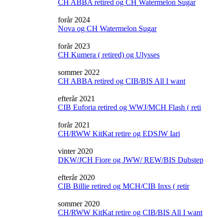
CH ABBA retired og CH Watermelon Sugar
forår 2024
Nova og CH Watermelon Sugar
forår 2023
CH Kumera ( retired) og Ulysses
sommer 2022
CH ABBA retired og CIB/BIS All I want
efterår 2021
CIB Euforia retired og WWJ/MCH Flash ( reti
forår 2021
CH/RWW KitKat retire og EDSJW Iari
vinter 2020
DKW/JCH Fiore og JWW/ REW/BIS Dubstep
efterår 2020
CIB Billie retired og MCH/CIB Inxs ( retir
sommer 2020
CH/RWW KitKat retire og CIB/BIS All I want