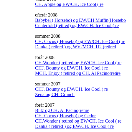
CH. Apple og EW/CH. Ice Cool ( re
efterår 2008
Babybel ( Horsebo) og EW/CH Muffin(Horsebo
Centerfold (retired) og EW/CH. Ice Cool ( re
sommer 2008
CH. Cocus ( Horsebo) og EW/CH. Ice Cool ( re
Danka ( retired ) og WV./MCH. U2 (retired
forår 2008
CH.Wonder ( retired og EW/CH. Ice Cool ( re
CHJ. Bounty og EW/CH. Ice Cool ( re
MCH. Enjoy ( retired og CH. Al Pacino(retire
sommer 2007
CHJ. Bounty og EW/CH. Ice Cool ( re
Zena og CH. Crunch
forår 2007
Blitz og CH. Al Pacino(retire
CH. Cocus ( Horsebo) og Cedor
CH.Wonder ( retired og EW/CH. Ice Cool ( re
Danka ( retired ) og EW/CH. Ice Cool ( re