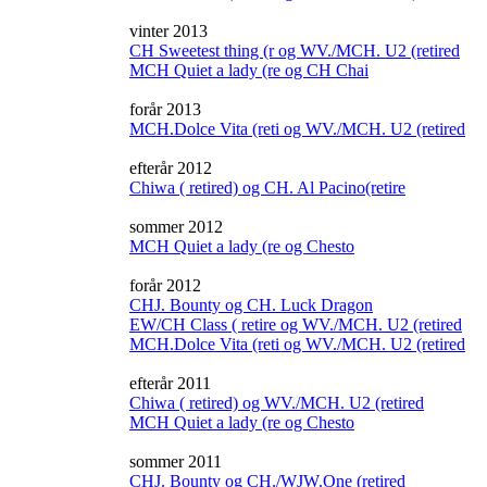
vinter 2013
CH Sweetest thing (r og WV./MCH. U2 (retired
MCH Quiet a lady (re og CH Chai
forår 2013
MCH.Dolce Vita (reti og WV./MCH. U2 (retired
efterår 2012
Chiwa ( retired) og CH. Al Pacino(retire
sommer 2012
MCH Quiet a lady (re og Chesto
forår 2012
CHJ. Bounty og CH. Luck Dragon
EW/CH Class ( retire og WV./MCH. U2 (retired
MCH.Dolce Vita (reti og WV./MCH. U2 (retired
efterår 2011
Chiwa ( retired) og WV./MCH. U2 (retired
MCH Quiet a lady (re og Chesto
sommer 2011
CHJ. Bounty og CH./WJW.One (retired