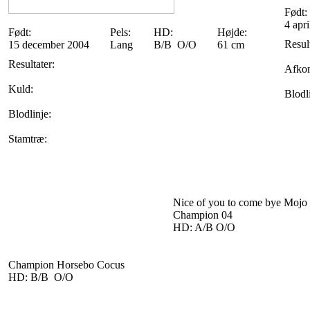
Født:
4 apr
Født:
Pels:
HD:
Højde:
Result
15 december 2004
Lang
B/B O/O
61 cm
Resultater:
Afko
Kuld:
Blodl
Blodlinje:
Stamtræ:
Nice of you to come bye Mojo
Champion 04
HD: A/B O/O
Champion Horsebo Cocus
HD: B/B O/O