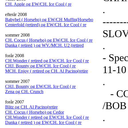
CH. Apple og EW/CH. Ice Cool ( re
.
efterår 2008
-----
Babybel ( Horsebo) og EW/CH Muffin(Horsebo
Centerfold (retired) og EW/CH. Ice Cool ( re
SLOVE
sommer 2008
CH. Cocus ( Horsebo) og EW/CH. Ice Cool ( re
.
Danka ( retired ) og WV./MCH. U2 (retired
- Spec
forår 2008
CH.Wonder ( retired og EW/CH. Ice Cool ( re
CHJ. Bounty og EW/CH. Ice Cool ( re
11-10
MCH. Enjoy ( retired og CH. Al Pacino(retire
.
sommer 2007
CHJ. Bounty og EW/CH. Ice Cool ( re
- CCH
Zena og CH. Crunch
forår 2007
/BOB
Blitz og CH. Al Pacino(retire
CH. Cocus ( Horsebo) og Cedor
.
CH.Wonder ( retired og EW/CH. Ice Cool ( re
Danka ( retired ) og EW/CH. Ice Cool ( re