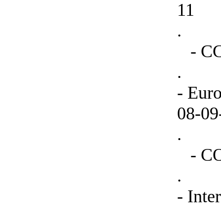
11
.
- CCH
.
- Eur
08-09
.
- COF
.
- Int
.