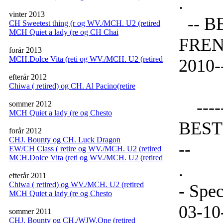
.
vinter 2013
-- B
CH Sweetest thing (r og WV./MCH. U2 (retired
MCH Quiet a lady (re og CH Chai
FREN
forår 2013
MCH.Dolce Vita (reti og WV./MCH. U2 (retired
2010-
efterår 2012
Chiwa ( retired) og CH. Al Pacino(retire
-----
sommer 2012
MCH Quiet a lady (re og Chesto
BEST 
forår 2012
CHJ. Bounty og CH. Luck Dragon
--
EW/CH Class ( retire og WV./MCH. U2 (retired
MCH.Dolce Vita (reti og WV./MCH. U2 (retired
.
efterår 2011
Chiwa ( retired) og WV./MCH. U2 (retired
- Spe
MCH Quiet a lady (re og Chesto
03-10
sommer 2011
CHJ. Bounty og CH./WJW.One (retired