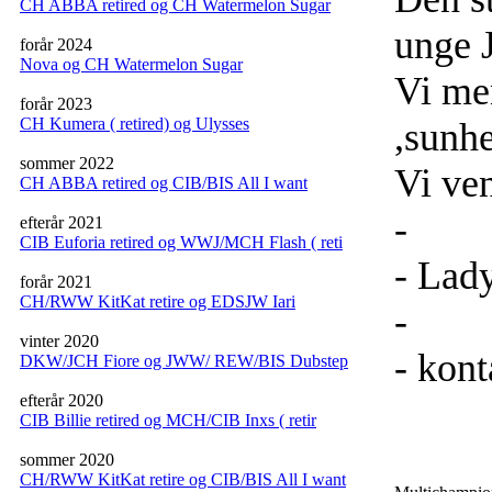
CH ABBA retired og CH Watermelon Sugar
unge 
forår 2024
Nova og CH Watermelon Sugar
Vi me
forår 2023
CH Kumera ( retired) og Ulysses
,sunh
sommer 2022
Vi ve
CH ABBA retired og CIB/BIS All I want
-
efterår 2021
CIB Euforia retired og WWJ/MCH Flash ( reti
- Lady
forår 2021
CH/RWW KitKat retire og EDSJW Iari
-
vinter 2020
- kon
DKW/JCH Fiore og JWW/ REW/BIS Dubstep
efterår 2020
Nw
CIB Billie retired og MCH/CIB Inxs ( retir
sommer 2020
CH/RWW KitKat retire og CIB/BIS All I want