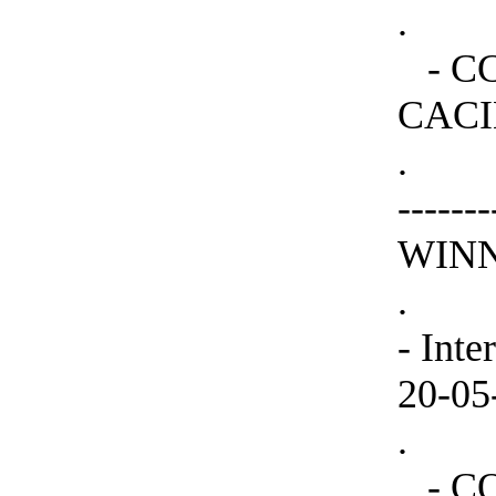
.
- CCH
CACI
.
-----
WINNE
.
- Int
20-05
.
- COF