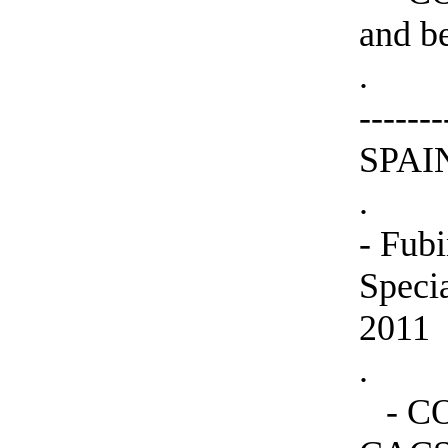
and b
.
-----
SPAIN 
.
- Fubi
Speci
2011
.
- COF