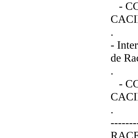
- CCH
CACI
.
- Int
de Ra
.
- CCH
CACI
.
-----
RACE 