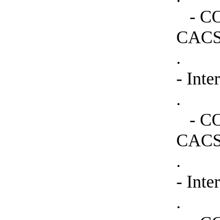
- COF
CACS
.
- Int
.
- COF
CACS
.
- Int
.