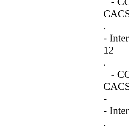
- CCH
CACS
.
- Inte
12
.
- CCH
CACS
-
- Int
.