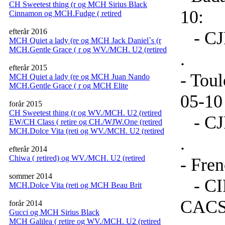
CH Sweetest thing (r og MCH Sirius Black
10:
Cinnamon og MCH.Fudge ( retired
efterår 2016
- CJF
MCH Quiet a lady (re og MCH Jack Daniel`s (r
MCH.Gentle Grace ( r og WV./MCH. U2 (retired
.
efterår 2015
- Toul
MCH Quiet a lady (re og MCH Juan Nando
MCH.Gentle Grace ( r og MCH Elite
05-10
forår 2015
CH Sweetest thing (r og WV./MCH. U2 (retired
- CJF
EW/CH Class ( retire og CH./WJW.One (retired
MCH.Dolce Vita (reti og WV./MCH. U2 (retired
.
efterår 2014
Chiwa ( retired) og WV./MCH. U2 (retired
- Fre
sommer 2014
- CIF
MCH.Dolce Vita (reti og MCH Beau Brit
CACS
forår 2014
Gucci og MCH Sirius Black
MCH Galilea ( retire og WV./MCH. U2 (retired