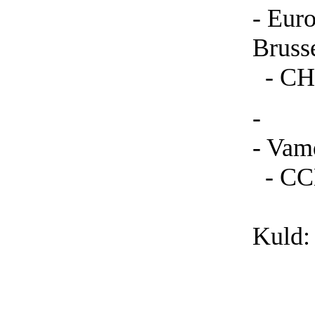
- Eur
Bruss
- CHF
-
- Vam
- CC
Kuld: