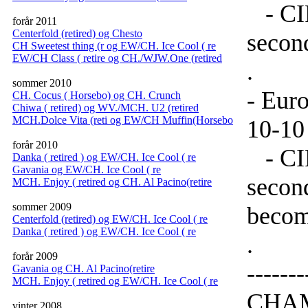
- CIF
forår 2011
Centerfold (retired) og Chesto
secon
CH Sweetest thing (r og EW/CH. Ice Cool ( re
EW/CH Class ( retire og CH./WJW.One (retired
.
sommer 2010
- Eur
CH. Cocus ( Horsebo) og CH. Crunch
Chiwa ( retired) og WV./MCH. U2 (retired
MCH.Dolce Vita (reti og EW/CH Muffin(Horsebo
10-10
forår 2010
- CIF
Danka ( retired ) og EW/CH. Ice Cool ( re
Gavania og EW/CH. Ice Cool ( re
secon
MCH. Enjoy ( retired og CH. Al Pacino(retire
sommer 2009
beco
Centerfold (retired) og EW/CH. Ice Cool ( re
Danka ( retired ) og EW/CH. Ice Cool ( re
.
forår 2009
-----
Gavania og CH. Al Pacino(retire
MCH. Enjoy ( retired og EW/CH. Ice Cool ( re
CHAMP
vinter 2008