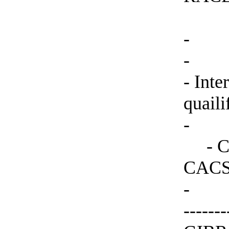
-
-
- Inte
quaili
-
- CC
CACS
-
-----