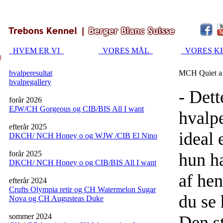
HVEM ER VI
VORES MÅL
VORES K
hvalperesultat
MCH Quiet a 
hvalpegallery
- Dett
forår 2026
EJW/CH Gorgeous og CIB/BIS All I want
hvalpe
efterår 2025
ideal 
DKCH/ NCH Honey o og WJW /CIB El Nino
forår 2025
hun ha
DKCH/ NCH Honey o og CIB/BIS All I want
af hen
efterår 2024
Crufts Olympia retir og CH Watermelon Sugar
du se
Nova og CH Augusteas Duke
sommer 2024
Den st