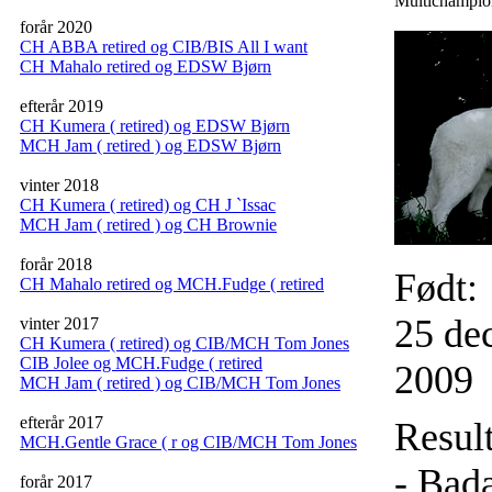
Multichampion
forår 2020
CH ABBA retired og CIB/BIS All I want
CH Mahalo retired og EDSW Bjørn
efterår 2019
CH Kumera ( retired) og EDSW Bjørn
MCH Jam ( retired ) og EDSW Bjørn
vinter 2018
CH Kumera ( retired) og CH J `Issac
MCH Jam ( retired ) og CH Brownie
forår 2018
Født:
CH Mahalo retired og MCH.Fudge ( retired
25 de
vinter 2017
CH Kumera ( retired) og CIB/MCH Tom Jones
CIB Jolee og MCH.Fudge ( retired
2009
MCH Jam ( retired ) og CIB/MCH Tom Jones
efterår 2017
Result
MCH.Gentle Grace ( r og CIB/MCH Tom Jones
- Bada
forår 2017