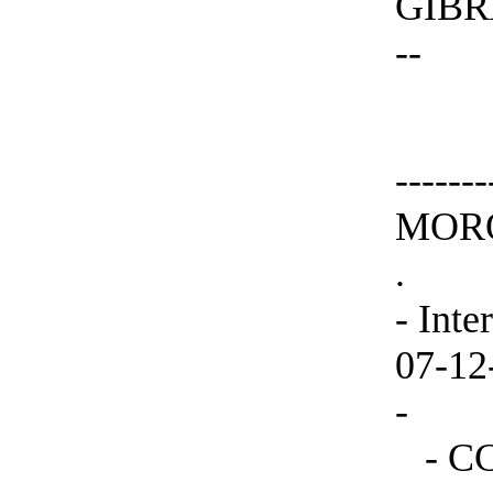
GIBRAL
--
-----
MOROC
.
- Inte
07-12
-
- CC