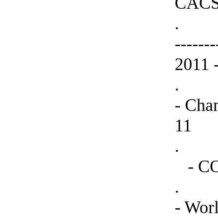
CACS
.
-----
2011 -
.
- Cha
11
.
- COF
.
- Wor