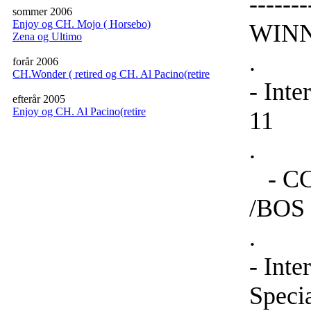
-----
sommer 2006
Enjoy og CH. Mojo ( Horsebo)
WINNE
Zena og Ultimo
.
forår 2006
CH.Wonder ( retired og CH. Al Pacino(retire
- Inte
efterår 2005
Enjoy og CH. Al Pacino(retire
11
.
- CCH
/BOS
.
- Int
Speci