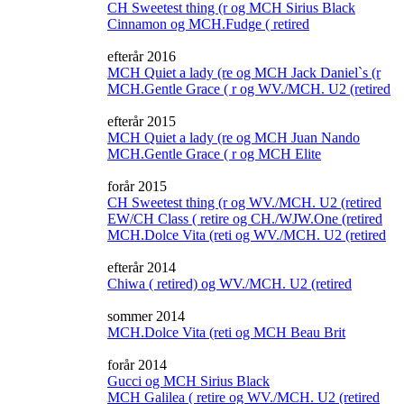
CH Sweetest thing (r og MCH Sirius Black
Cinnamon og MCH.Fudge ( retired
efterår 2016
MCH Quiet a lady (re og MCH Jack Daniel`s (r
MCH.Gentle Grace ( r og WV./MCH. U2 (retired
efterår 2015
MCH Quiet a lady (re og MCH Juan Nando
MCH.Gentle Grace ( r og MCH Elite
forår 2015
CH Sweetest thing (r og WV./MCH. U2 (retired
EW/CH Class ( retire og CH./WJW.One (retired
MCH.Dolce Vita (reti og WV./MCH. U2 (retired
efterår 2014
Chiwa ( retired) og WV./MCH. U2 (retired
sommer 2014
MCH.Dolce Vita (reti og MCH Beau Brit
forår 2014
Gucci og MCH Sirius Black
MCH Galilea ( retire og WV./MCH. U2 (retired