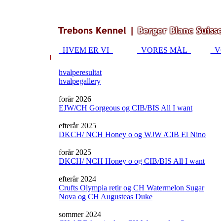
HVEM ER VI
VORES MÅL
V
hvalperesultat
hvalpegallery
forår 2026
EJW/CH Gorgeous og CIB/BIS All I want
efterår 2025
DKCH/ NCH Honey o og WJW /CIB El Nino
forår 2025
DKCH/ NCH Honey o og CIB/BIS All I want
efterår 2024
Crufts Olympia retir og CH Watermelon Sugar
Nova og CH Augusteas Duke
sommer 2024