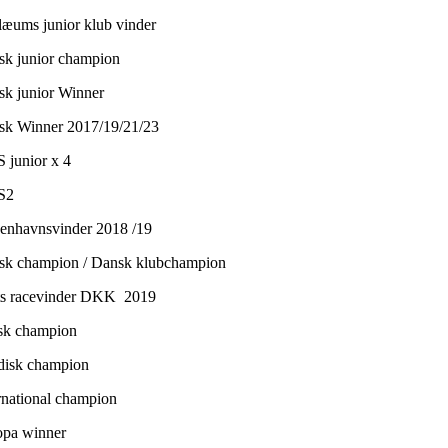
ilæums junior klub vinder
sk junior champion
sk junior Winner
sk Winner 2017/19/21/23
S junior x 4
S2
enhavnsvinder 2018 /19
sk champion / Dansk klubchampion
ts racevinder DKK 2019
sk champion
disk champion
ernational champion
opa winner