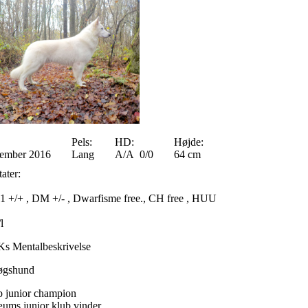
Pels:
HD:
Højde:
ember 2016
Lang
A/A 0/0
64 cm
ater:
+/+ , DM +/- , Dwarfisme free., CH free , HUU
l
s Mentalbeskrivelse
øgshund
b junior champion
æums junior klub vinder