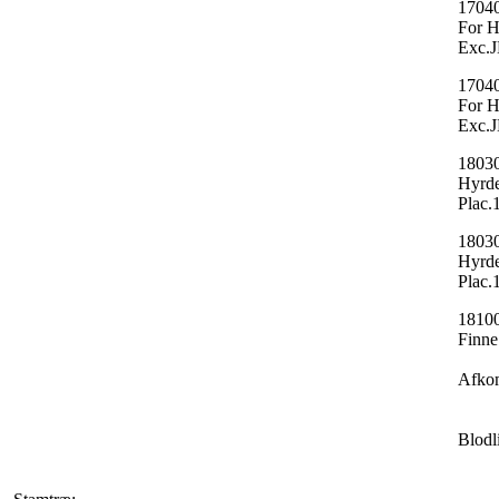
17040
For H
Exc.
17040
For H
Exc.
18030
Hyrde
Plac
18030
Hyrde
Plac
18100
Finn
Afko
Blodl