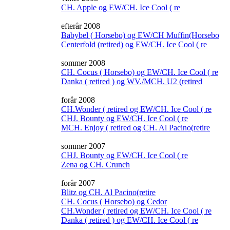
CH. Apple og EW/CH. Ice Cool ( re
efterår 2008
Babybel ( Horsebo) og EW/CH Muffin(Horsebo
Centerfold (retired) og EW/CH. Ice Cool ( re
sommer 2008
CH. Cocus ( Horsebo) og EW/CH. Ice Cool ( re
Danka ( retired ) og WV./MCH. U2 (retired
forår 2008
CH.Wonder ( retired og EW/CH. Ice Cool ( re
CHJ. Bounty og EW/CH. Ice Cool ( re
MCH. Enjoy ( retired og CH. Al Pacino(retire
sommer 2007
CHJ. Bounty og EW/CH. Ice Cool ( re
Zena og CH. Crunch
forår 2007
Blitz og CH. Al Pacino(retire
CH. Cocus ( Horsebo) og Cedor
CH.Wonder ( retired og EW/CH. Ice Cool ( re
Danka ( retired ) og EW/CH. Ice Cool ( re