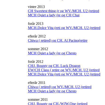
vinter 2013
CH Sweetest thing (r og WV./MCH. U2 (retired
MCH Quiet a lady (re og CH Chai
forår 2013
MCH.Dolce Vita (reti og WV./MCH. U2 (retired
efterår 2012
Chiwa ( retired) og CH. Al Pacino(retire
sommer 2012
MCH Quiet a lady (re og Chesto
forår 2012
CHJ. Bounty og CH. Luck Dragon
EW/CH Class ( retire og WV./MCH. U2 (retired
MCH.Dolce Vita (reti og WV./MCH. U2 (retired
efterår 2011
Chiwa ( retired) og WV./MCH. U2 (retired
MCH Quiet a lady (re og Chesto
sommer 2011
CHJ. Bounty og CH./WJW.One (retired