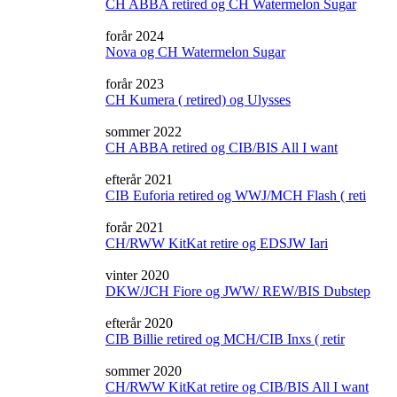
CH ABBA retired og CH Watermelon Sugar
forår 2024
Nova og CH Watermelon Sugar
forår 2023
CH Kumera ( retired) og Ulysses
sommer 2022
CH ABBA retired og CIB/BIS All I want
efterår 2021
CIB Euforia retired og WWJ/MCH Flash ( reti
forår 2021
CH/RWW KitKat retire og EDSJW Iari
vinter 2020
DKW/JCH Fiore og JWW/ REW/BIS Dubstep
efterår 2020
CIB Billie retired og MCH/CIB Inxs ( retir
sommer 2020
CH/RWW KitKat retire og CIB/BIS All I want