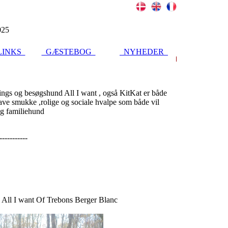
025
INKS
GÆSTEBOG
NYHEDER
llings og besøgshund All I want , også KitKat er både
ave smukke ,rolige og sociale hvalpe som både vil
og familiehund
----------
ll I want Of Trebons Berger Blanc