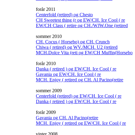
forår 2011
Centerfold (retired) og Chesto
CH Sweetest thing (r og EW/CH. Ice Cool ( re
EW/CH Class ( retire og CH./WJW.One (retired
sommer 2010
CH. Cocus ( Horsebo) og CH. Crunch
Chiwa ( retired) og WV./MCH. U2 (retired
MCH.Dolce Vita (reti og EW/CH Muffin(Horsebo
forår 2010
Danka ( retired ) og EW/CH. Ice Cool ( re
Gavania og EW/CH. Ice Cool ( re
MCH. Enjoy ( retired og CH. Al Pacino(retire
sommer 2009
Centerfold (retired) og EW/CH. Ice Cool ( re
Danka ( retired ) og EW/CH. Ice Cool ( re
forår 2009
Gavania og CH. Al Pacino(retire
MCH. Enjoy ( retired og EW/CH. Ice Cool ( re
vinter 2008