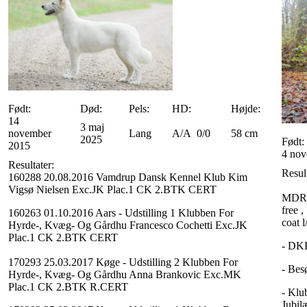
Født:
Død:
Pels:
HD:
Højde:
14
3 maj
november
Lang
A/A 0/0
58 cm
2025
Født:
2015
4 nov
Resultater:
Result
160288 20.08.2016 Vamdrup Dansk Kennel Klub Kim
Vigsø Nielsen Exc.JK Plac.1 CK 2.BTK CERT
MDR1 
free ,
160263 01.10.2016 Aars - Udstilling 1 Klubben For
coat l/
Hyrde-, Kvæg- Og Gårdhu Francesco Cochetti Exc.JK
Plac.1 CK 2.BTK CERT
- DKK
170293 25.03.2017 Køge - Udstilling 2 Klubben For
- Bes
Hyrde-, Kvæg- Og Gårdhu Anna Brankovic Exc.MK
Plac.1 CK 2.BTK R.CERT
- Klu
Jubil