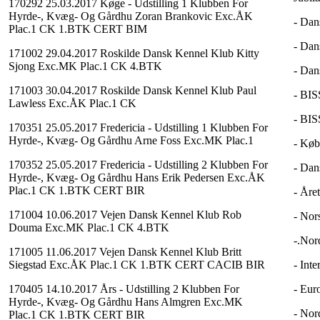
170292 25.03.2017 Køge - Udstilling 1 Klubben For
Hyrde-, Kvæg- Og Gårdhu Zoran Brankovic Exc.ÅK
- Dan
Plac.1 CK 1.BTK CERT BIM
- Dan
171002 29.04.2017 Roskilde Dansk Kennel Klub Kitty
Sjong Exc.MK Plac.1 CK 4.BTK
- Dan
171003 30.04.2017 Roskilde Dansk Kennel Klub Paul
- BIS
Lawless Exc.ÅK Plac.1 CK
- BIS
170351 25.05.2017 Fredericia - Udstilling 1 Klubben For
Hyrde-, Kvæg- Og Gårdhu Arne Foss Exc.MK Plac.1
- Køb
170352 25.05.2017 Fredericia - Udstilling 2 Klubben For
- Dan
Hyrde-, Kvæg- Og Gårdhu Hans Erik Pedersen Exc.ÅK
Plac.1 CK 1.BTK CERT BIR
- Åre
171004 10.06.2017 Vejen Dansk Kennel Klub Rob
- Nor
Douma Exc.MK Plac.1 CK 4.BTK
-.Nor
171005 11.06.2017 Vejen Dansk Kennel Klub Britt
Siegstad Exc.ÅK Plac.1 CK 1.BTK CERT CACIB BIR
- Int
170405 14.10.2017 Års - Udstilling 2 Klubben For
- Eur
Hyrde-, Kvæg- Og Gårdhu Hans Almgren Exc.MK
- Nor
Plac.1 CK 1.BTK CERT BIR