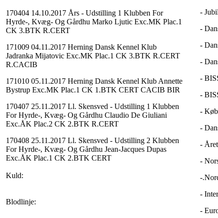
- Jub
170404 14.10.2017 Års - Udstilling 1 Klubben For
Hyrde-, Kvæg- Og Gårdhu Marko Ljutic Exc.MK Plac.1
- Dan
CK 3.BTK R.CERT
- Dan
171009 04.11.2017 Herning Dansk Kennel Klub
Jadranka Mijatovic Exc.MK Plac.1 CK 3.BTK R.CERT
- Dan
R.CACIB
- BIS
171010 05.11.2017 Herning Dansk Kennel Klub Annette
Bystrup Exc.MK Plac.1 CK 1.BTK CERT CACIB BIR
- BIS
170407 25.11.2017 Ll. Skensved - Udstilling 1 Klubben
- Køb
For Hyrde-, Kvæg- Og Gårdhu Claudio De Giuliani
Exc.ÅK Plac.2 CK 2.BTK R.CERT
- Dan
170408 25.11.2017 Ll. Skensved - Udstilling 2 Klubben
- Åre
For Hyrde-, Kvæg- Og Gårdhu Jean-Jacques Dupas
Exc.ÅK Plac.1 CK 2.BTK CERT
- Nor
Kuld:
-.Nor
- Int
Blodlinje:
- Eur