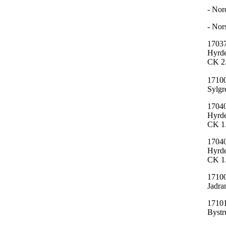
- Nor
- Nor
17037
Hyrde
CK 2
17100
Sylgr
17040
Hyrde
CK 1
17040
Hyrde
CK 1
17100
Jadra
17101
Byst