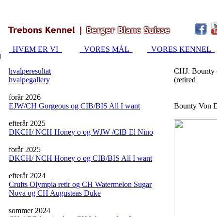
HVEM ER VI
VORES MÅL
VORES KENNEL
hvalperesultat
CHJ. Bounty
hvalpegallery
(retired
forår 2026
EJW/CH Gorgeous og CIB/BIS All I want
Bounty Von D
efterår 2025
DKCH/ NCH Honey o og WJW /CIB El Nino
forår 2025
DKCH/ NCH Honey o og CIB/BIS All I want
efterår 2024
Crufts Olympia retir og CH Watermelon Sugar
Nova og CH Augusteas Duke
sommer 2024