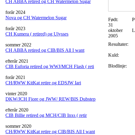
CH ABBA retired og CH Watermelon Sugar
forår 2024
Nova og CH Watermelon Sugar
Født:
P
31
forår 2023
oktober
L
CH Kumera ( retired) og Ulysses
2005
Resultater:
sommer 2022
CH ABBA retired og CIB/BIS All I want
Kuld:
efterår 2021
Blodlinje:
CIB Euforia retired og WWJ/MCH Flash ( reti
forår 2021
CH/RWW KitKat retire og EDSJW Iari
vinter 2020
DKW/JCH Fiore og JWW/ REW/BIS Dubstep
efterår 2020
CIB Billie retired og MCH/CIB Inxs ( retir
sommer 2020
CH/RWW KitKat retire og CIB/BIS All I want