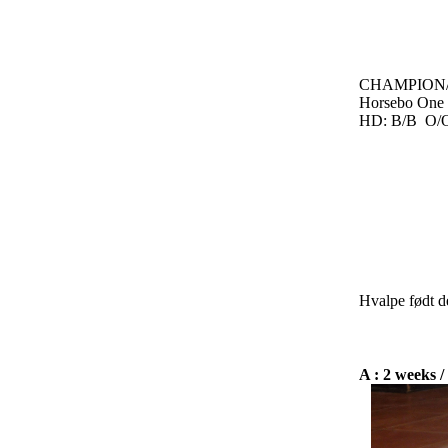
CHAMPION
Horsebo One
HD: B/B O/
Hvalpe født de
A : 2 weeks /