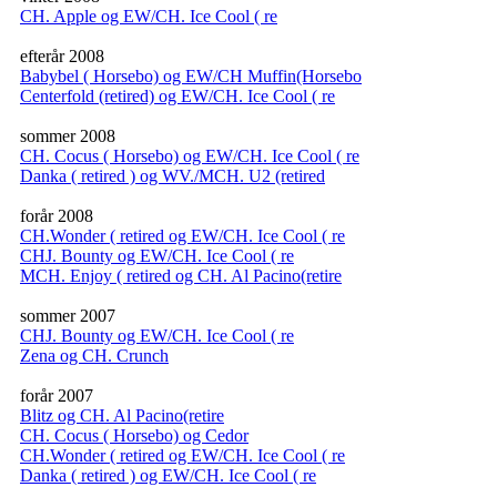
CH. Apple og EW/CH. Ice Cool ( re
efterår 2008
Babybel ( Horsebo) og EW/CH Muffin(Horsebo
Centerfold (retired) og EW/CH. Ice Cool ( re
sommer 2008
CH. Cocus ( Horsebo) og EW/CH. Ice Cool ( re
Danka ( retired ) og WV./MCH. U2 (retired
forår 2008
CH.Wonder ( retired og EW/CH. Ice Cool ( re
CHJ. Bounty og EW/CH. Ice Cool ( re
MCH. Enjoy ( retired og CH. Al Pacino(retire
sommer 2007
CHJ. Bounty og EW/CH. Ice Cool ( re
Zena og CH. Crunch
forår 2007
Blitz og CH. Al Pacino(retire
CH. Cocus ( Horsebo) og Cedor
CH.Wonder ( retired og EW/CH. Ice Cool ( re
Danka ( retired ) og EW/CH. Ice Cool ( re