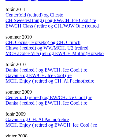
forår 2011
Centerfold (retired) og Chesto
CH Sweetest thing (r og EW/CH. Ice Cool ( re
EW/CH Class ( retire og CH./WJW.One (retired
sommer 2010
CH. Cocus ( Horsebo) og CH. Crunch
Chiwa ( retired) og WV./MCH. U2 (retired
MCH.Dolce Vita (reti og EW/CH Muffin(Horsebo
forår 2010
Danka ( retired ) og EW/CH. Ice Cool ( re
Gavania og EW/CH. Ice Cool ( re
MCH. Enjoy ( retired og CH. Al Pacino(retire
sommer 2009
Centerfold (retired) og EW/CH. Ice Cool ( re
Danka ( retired ) og EW/CH. Ice Cool ( re
forår 2009
Gavania og CH. Al Pacino(retire
MCH. Enjoy ( retired og EW/CH. Ice Cool ( re
vinter 2008