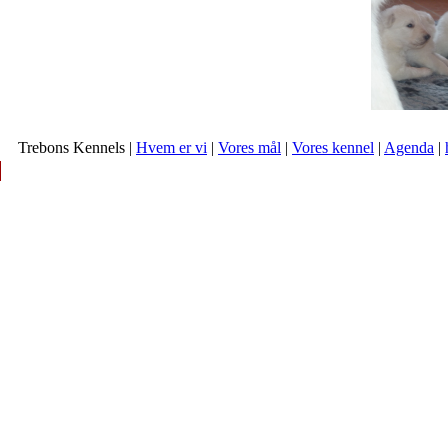
Trebons Kennels |
Hvem er vi
|
Vores mål
|
Vores kennel
|
Agenda
|