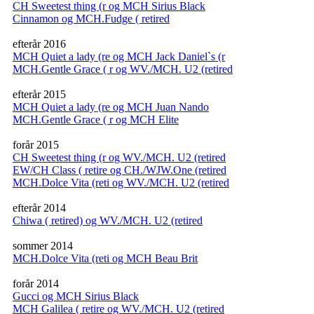
CH Sweetest thing (r og MCH Sirius Black
Cinnamon og MCH.Fudge ( retired
efterår 2016
MCH Quiet a lady (re og MCH Jack Daniel`s (r
MCH.Gentle Grace ( r og WV./MCH. U2 (retired
efterår 2015
MCH Quiet a lady (re og MCH Juan Nando
MCH.Gentle Grace ( r og MCH Elite
forår 2015
CH Sweetest thing (r og WV./MCH. U2 (retired
EW/CH Class ( retire og CH./WJW.One (retired
MCH.Dolce Vita (reti og WV./MCH. U2 (retired
efterår 2014
Chiwa ( retired) og WV./MCH. U2 (retired
sommer 2014
MCH.Dolce Vita (reti og MCH Beau Brit
forår 2014
Gucci og MCH Sirius Black
MCH Galilea ( retire og WV./MCH. U2 (retired