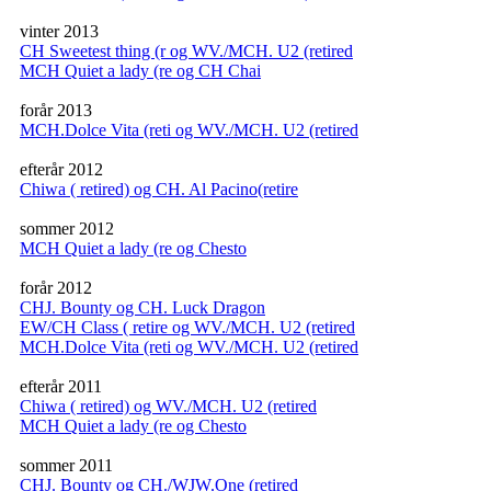
vinter 2013
CH Sweetest thing (r og WV./MCH. U2 (retired
MCH Quiet a lady (re og CH Chai
forår 2013
MCH.Dolce Vita (reti og WV./MCH. U2 (retired
efterår 2012
Chiwa ( retired) og CH. Al Pacino(retire
sommer 2012
MCH Quiet a lady (re og Chesto
forår 2012
CHJ. Bounty og CH. Luck Dragon
EW/CH Class ( retire og WV./MCH. U2 (retired
MCH.Dolce Vita (reti og WV./MCH. U2 (retired
efterår 2011
Chiwa ( retired) og WV./MCH. U2 (retired
MCH Quiet a lady (re og Chesto
sommer 2011
CHJ. Bounty og CH./WJW.One (retired