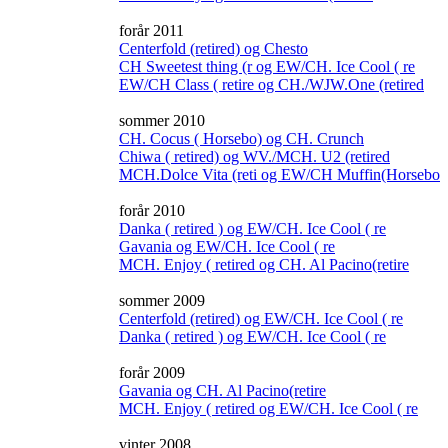
forår 2011
Centerfold (retired) og Chesto
CH Sweetest thing (r og EW/CH. Ice Cool ( re
EW/CH Class ( retire og CH./WJW.One (retired
sommer 2010
CH. Cocus ( Horsebo) og CH. Crunch
Chiwa ( retired) og WV./MCH. U2 (retired
MCH.Dolce Vita (reti og EW/CH Muffin(Horsebo
forår 2010
Danka ( retired ) og EW/CH. Ice Cool ( re
Gavania og EW/CH. Ice Cool ( re
MCH. Enjoy ( retired og CH. Al Pacino(retire
sommer 2009
Centerfold (retired) og EW/CH. Ice Cool ( re
Danka ( retired ) og EW/CH. Ice Cool ( re
forår 2009
Gavania og CH. Al Pacino(retire
MCH. Enjoy ( retired og EW/CH. Ice Cool ( re
vinter 2008