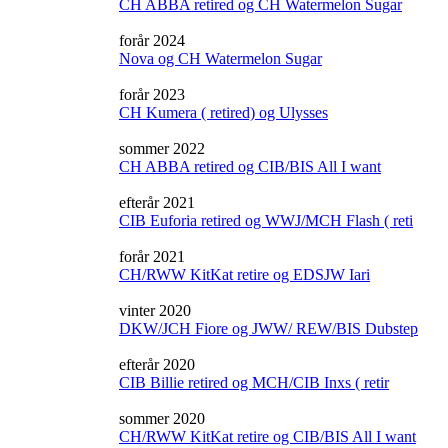
CH ABBA retired og CH Watermelon Sugar
forår 2024
Nova og CH Watermelon Sugar
forår 2023
CH Kumera ( retired) og Ulysses
sommer 2022
CH ABBA retired og CIB/BIS All I want
efterår 2021
CIB Euforia retired og WWJ/MCH Flash ( reti
forår 2021
CH/RWW KitKat retire og EDSJW Iari
vinter 2020
DKW/JCH Fiore og JWW/ REW/BIS Dubstep
efterår 2020
CIB Billie retired og MCH/CIB Inxs ( retir
sommer 2020
CH/RWW KitKat retire og CIB/BIS All I want