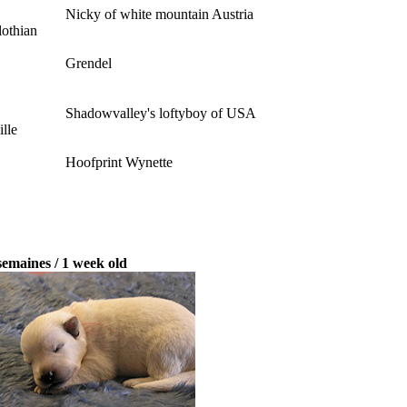
Nicky of white mountain Austria
lothian
Grendel
Shadowvalley's loftyboy of USA
lle
Hoofprint Wynette
semaines / 1 week old