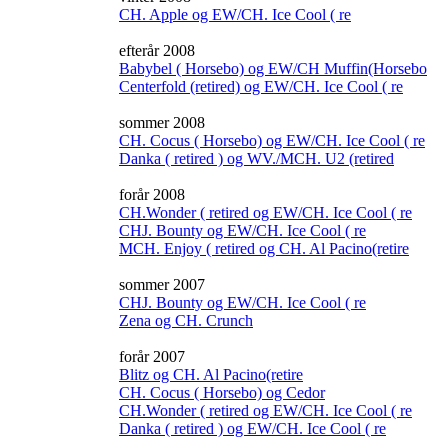
CH. Apple og EW/CH. Ice Cool ( re
efterår 2008
Babybel ( Horsebo) og EW/CH Muffin(Horsebo
Centerfold (retired) og EW/CH. Ice Cool ( re
sommer 2008
CH. Cocus ( Horsebo) og EW/CH. Ice Cool ( re
Danka ( retired ) og WV./MCH. U2 (retired
forår 2008
CH.Wonder ( retired og EW/CH. Ice Cool ( re
CHJ. Bounty og EW/CH. Ice Cool ( re
MCH. Enjoy ( retired og CH. Al Pacino(retire
sommer 2007
CHJ. Bounty og EW/CH. Ice Cool ( re
Zena og CH. Crunch
forår 2007
Blitz og CH. Al Pacino(retire
CH. Cocus ( Horsebo) og Cedor
CH.Wonder ( retired og EW/CH. Ice Cool ( re
Danka ( retired ) og EW/CH. Ice Cool ( re