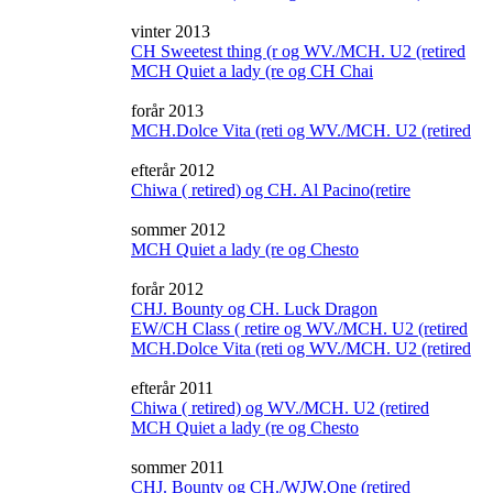
vinter 2013
CH Sweetest thing (r og WV./MCH. U2 (retired
MCH Quiet a lady (re og CH Chai
forår 2013
MCH.Dolce Vita (reti og WV./MCH. U2 (retired
efterår 2012
Chiwa ( retired) og CH. Al Pacino(retire
sommer 2012
MCH Quiet a lady (re og Chesto
forår 2012
CHJ. Bounty og CH. Luck Dragon
EW/CH Class ( retire og WV./MCH. U2 (retired
MCH.Dolce Vita (reti og WV./MCH. U2 (retired
efterår 2011
Chiwa ( retired) og WV./MCH. U2 (retired
MCH Quiet a lady (re og Chesto
sommer 2011
CHJ. Bounty og CH./WJW.One (retired