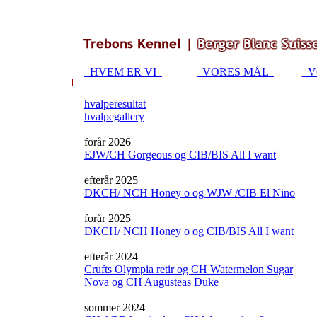
HVEM ER VI
VORES MÅL
V
hvalperesultat
hvalpegallery
forår 2026
EJW/CH Gorgeous og CIB/BIS All I want
efterår 2025
DKCH/ NCH Honey o og WJW /CIB El Nino
forår 2025
DKCH/ NCH Honey o og CIB/BIS All I want
efterår 2024
Crufts Olympia retir og CH Watermelon Sugar
Nova og CH Augusteas Duke
sommer 2024