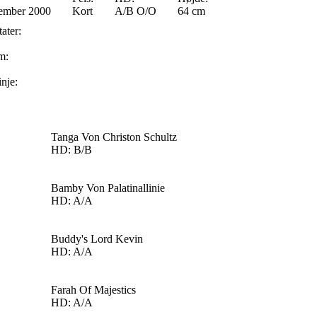
ember 2000
Kort
A/B O/O
64 cm
ater:
m:
inje:
Tanga Von Christon Schultz
HD: B/B
Bamby Von Palatinallinie
HD: A/A
Buddy's Lord Kevin
HD: A/A
Farah Of Majestics
HD: A/A