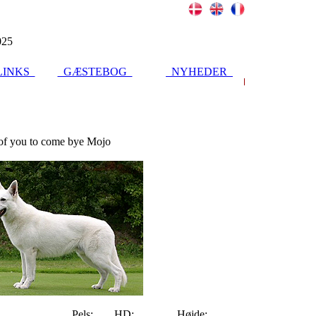
025
INKS
GÆSTEBOG
NYHEDER
of you to come bye Mojo
Pels:
HD:
Højde: