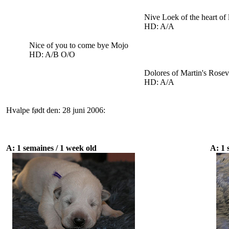
Nive Loek of the heart of 
HD: A/A
Nice of you to come bye Mojo
HD: A/B O/O
Dolores of Martin's Rosevi
HD: A/A
Hvalpe født den: 28 juni 2006:
A: 1 semaines / 1 week old
A: 1 