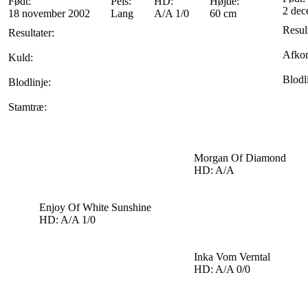
Født:
Pels:
HD:
Højde:
2 dec
18 november 2002
Lang
A/A 1/0
60 cm
Result
Resultater:
Afko
Kuld:
Blodl
Blodlinje:
Stamtræ:
Morgan Of Diamond
HD: A/A
Enjoy Of White Sunshine
HD: A/A 1/0
Inka Vom Verntal
HD: A/A 0/0