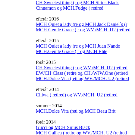
CH Sweetest thing (r og MCH Sirius Black
Cinnamon og MCH.Fudge ( retired
efterår 2016
MCH Quiet a lady (re og MCH Jack Daniel`s (r
MCH.Gentle Grace ( r og WV./MCH. U2 (retired
efterår 2015
MCH Quiet a lady (re og MCH Juan Nando
MCH.Gentle Grace ( r og MCH Elite
forår 2015
CH Sweetest thing (r og WV./MCH. U2 (retired
EW/CH Class ( retire og CH./WJW.One (retired
MCH.Dolce Vita (reti og WV./MCH. U2 (retired
efterår 2014
Chiwa ( retired) og WV./MCH. U2 (retired
sommer 2014
MCH.Dolce Vita (reti og MCH Beau Brit
forår 2014
Gucci og MCH Sirius Black
MCH Galilea ( retire og WV./MCH. U2 (retired