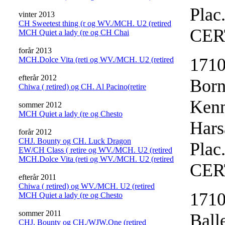
Plac
vinter 2013
CH Sweetest thing (r og WV./MCH. U2 (retired
CER
MCH Quiet a lady (re og CH Chai
forår 2013
1710
MCH.Dolce Vita (reti og WV./MCH. U2 (retired
efterår 2012
Bor
Chiwa ( retired) og CH. Al Pacino(retire
Kenn
sommer 2012
MCH Quiet a lady (re og Chesto
Hars
forår 2012
CHJ. Bounty og CH. Luck Dragon
Plac
EW/CH Class ( retire og WV./MCH. U2 (retired
MCH.Dolce Vita (reti og WV./MCH. U2 (retired
CER
efterår 2011
Chiwa ( retired) og WV./MCH. U2 (retired
1710
MCH Quiet a lady (re og Chesto
sommer 2011
Ball
CHJ. Bounty og CH./WJW.One (retired