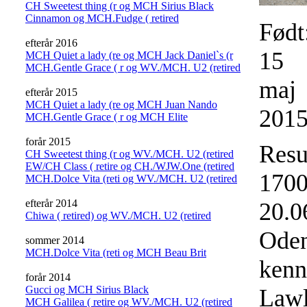
CH Sweetest thing (r og MCH Sirius Black
Cinnamon og MCH.Fudge ( retired
Født
efterår 2016
15
MCH Quiet a lady (re og MCH Jack Daniel`s (r
MCH.Gentle Grace ( r og WV./MCH. U2 (retired
maj
efterår 2015
MCH Quiet a lady (re og MCH Juan Nando
201
MCH.Gentle Grace ( r og MCH Elite
forår 2015
Resu
CH Sweetest thing (r og WV./MCH. U2 (retired
EW/CH Class ( retire og CH./WJW.One (retired
17
MCH.Dolce Vita (reti og WV./MCH. U2 (retired
efterår 2014
20.
Chiwa ( retired) og WV./MCH. U2 (retired
Ode
sommer 2014
MCH.Dolce Vita (reti og MCH Beau Brit
ken
forår 2014
Gucci og MCH Sirius Black
Law
MCH Galilea ( retire og WV./MCH. U2 (retired