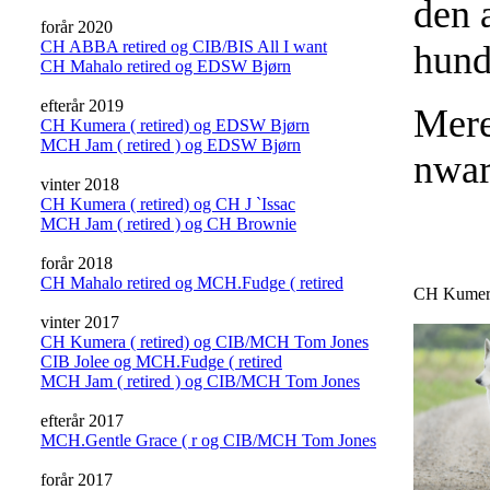
den 
forår 2020
CH ABBA retired og CIB/BIS All I want
hund
CH Mahalo retired og EDSW Bjørn
efterår 2019
Mere
CH Kumera ( retired) og EDSW Bjørn
MCH Jam ( retired ) og EDSW Bjørn
nwa
vinter 2018
CH Kumera ( retired) og CH J `Issac
MCH Jam ( retired ) og CH Brownie
forår 2018
CH Mahalo retired og MCH.Fudge ( retired
CH Kumera
vinter 2017
CH Kumera ( retired) og CIB/MCH Tom Jones
CIB Jolee og MCH.Fudge ( retired
MCH Jam ( retired ) og CIB/MCH Tom Jones
efterår 2017
MCH.Gentle Grace ( r og CIB/MCH Tom Jones
forår 2017