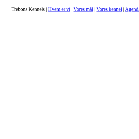
Trebons Kennels |
Hvem er vi
|
Vores mål
|
Vores kennel
|
Agend