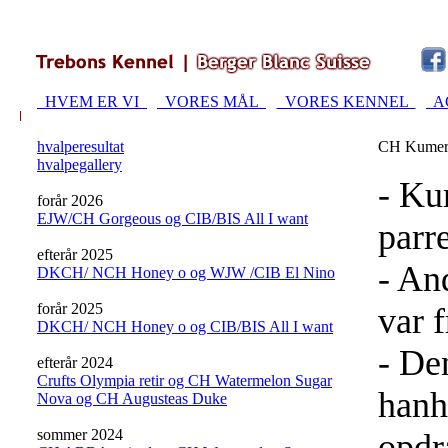
HVEM ER VI
VORES MÅL
VORES KENNEL
A
hvalperesultat
CH Kumera 
hvalpegallery
- Kum
forår 2026
EJW/CH Gorgeous og CIB/BIS All I want
parr
efterår 2025
- An
DKCH/ NCH Honey o og WJW /CIB El Nino
forår 2025
var 
DKCH/ NCH Honey o og CIB/BIS All I want
- De
efterår 2024
Crufts Olympia retir og CH Watermelon Sugar
hanh
Nova og CH Augusteas Duke
sommer 2024
opdr