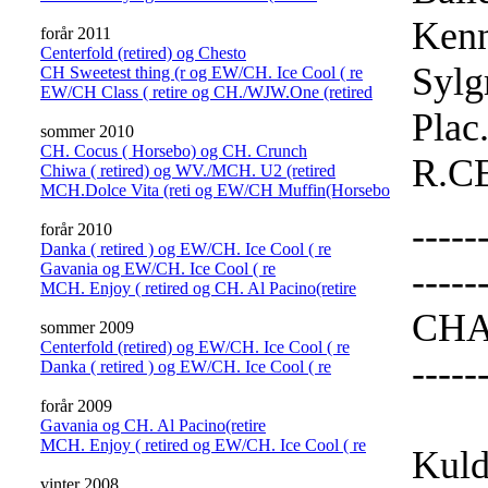
Kenn
forår 2011
Centerfold (retired) og Chesto
Sylg
CH Sweetest thing (r og EW/CH. Ice Cool ( re
EW/CH Class ( retire og CH./WJW.One (retired
Plac
sommer 2010
CH. Cocus ( Horsebo) og CH. Crunch
R.C
Chiwa ( retired) og WV./MCH. U2 (retired
MCH.Dolce Vita (reti og EW/CH Muffin(Horsebo
-----
forår 2010
Danka ( retired ) og EW/CH. Ice Cool ( re
Gavania og EW/CH. Ice Cool ( re
----
MCH. Enjoy ( retired og CH. Al Pacino(retire
CHAM
sommer 2009
Centerfold (retired) og EW/CH. Ice Cool ( re
-----
Danka ( retired ) og EW/CH. Ice Cool ( re
forår 2009
Gavania og CH. Al Pacino(retire
MCH. Enjoy ( retired og EW/CH. Ice Cool ( re
Kuld
vinter 2008