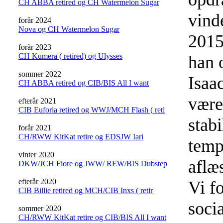
CH ABBA retired og CH Watermelon Sugar
vind
forår 2024
Nova og CH Watermelon Sugar
2015
forår 2023
CH Kumera ( retired) og Ulysses
han 
sommer 2022
Isaa
CH ABBA retired og CIB/BIS All I want
være
efterår 2021
CIB Euforia retired og WWJ/MCH Flash ( reti
stab
forår 2021
CH/RWW KitKat retire og EDSJW Iari
temp
vinter 2020
aflæ
DKW/JCH Fiore og JWW/ REW/BIS Dubstep
efterår 2020
Vi f
CIB Billie retired og MCH/CIB Inxs ( retir
soci
sommer 2020
CH/RWW KitKat retire og CIB/BIS All I want