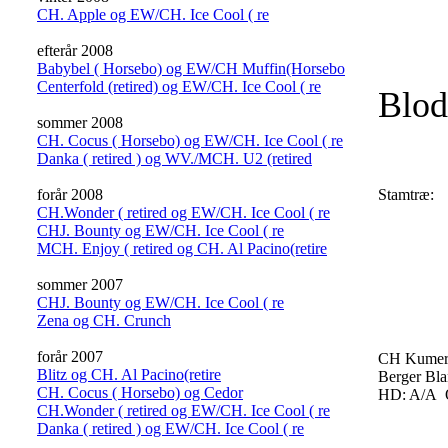
CH. Apple og EW/CH. Ice Cool ( re
efterår 2008
Babybel ( Horsebo) og EW/CH Muffin(Horsebo
Centerfold (retired) og EW/CH. Ice Cool ( re
Blod
sommer 2008
CH. Cocus ( Horsebo) og EW/CH. Ice Cool ( re
Danka ( retired ) og WV./MCH. U2 (retired
forår 2008
Stamtræ:
CH.Wonder ( retired og EW/CH. Ice Cool ( re
CHJ. Bounty og EW/CH. Ice Cool ( re
MCH. Enjoy ( retired og CH. Al Pacino(retire
sommer 2007
CHJ. Bounty og EW/CH. Ice Cool ( re
Zena og CH. Crunch
forår 2007
CH Kumera
Blitz og CH. Al Pacino(retire
Berger Bla
CH. Cocus ( Horsebo) og Cedor
HD: A/A 
CH.Wonder ( retired og EW/CH. Ice Cool ( re
Danka ( retired ) og EW/CH. Ice Cool ( re