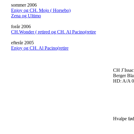
sommer 2006
Enjoy og CH. Mojo ( Horsebo)
Zena og Ultimo
forår 2006
CH.Wonder ( retired og CH. Al Pacino(retire
efterår 2005
Enjoy og CH. Al Pacino(retire
CH J`Issac
Berger Bla
HD: A/A 0
Hvalpe fød