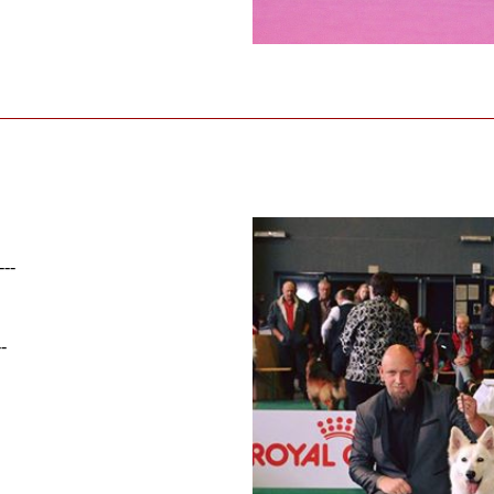
---
--