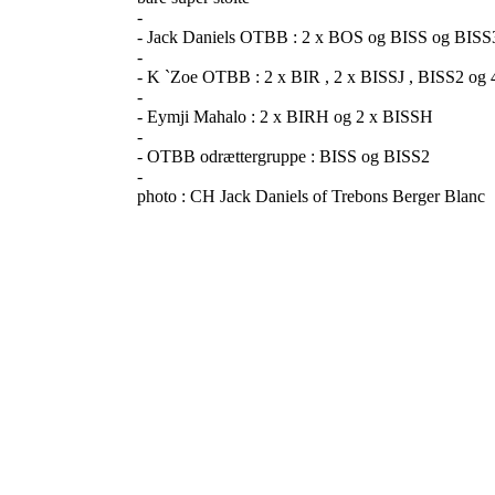
-
- Jack Daniels OTBB : 2 x BOS og BISS og BISS3 
-
- K `Zoe OTBB : 2 x BIR , 2 x BISSJ , BISS2 og 
-
- Eymji Mahalo : 2 x BIRH og 2 x BISSH
-
- OTBB odrættergruppe : BISS og BISS2
-
photo : CH Jack Daniels of Trebons Berger Blanc