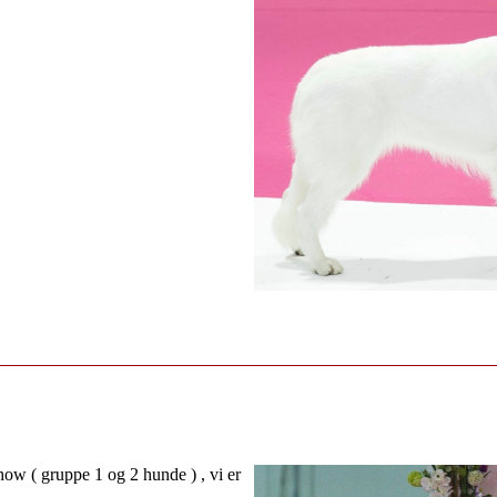
how ( gruppe 1 og 2 hunde ) , vi er