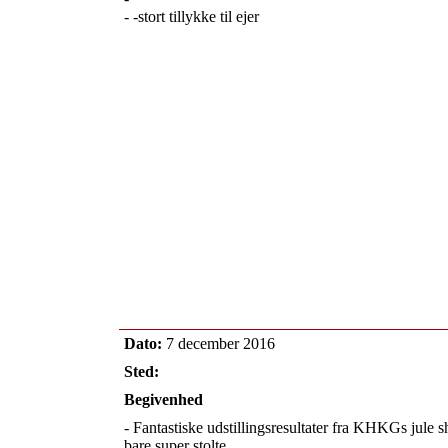
- -stort tillykke til ejer
Dato:
7 december 2016
Sted:
Begivenhed
- Fantastiske udstillingsresultater fra KHKGs jule s
bare super stolte