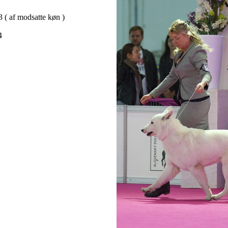
( af modsatte køn )
4