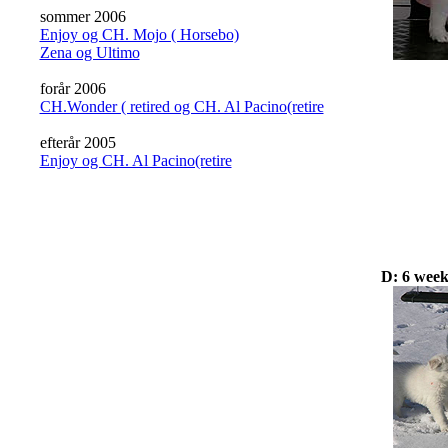
sommer 2006
Enjoy og CH. Mojo ( Horsebo)
Zena og Ultimo
forår 2006
CH.Wonder ( retired og CH. Al Pacino(retire
efterår 2005
Enjoy og CH. Al Pacino(retire
D: 6 weeks