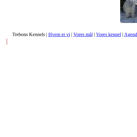
Trebons Kennels |
Hvem er vi
|
Vores mål
|
Vores kennel
|
Agend