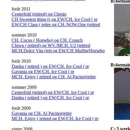
B:4semain
forår 2011
Centerfold (retired) og Chesto
CH Sweetest thing (r og EW/CH. Ice Cool ( re
EW/CH Class ( retire og CH./WJW.One (retired
sommer 2010
CH. Cocus ( Horsebo) og CH. Crunch
Chiwa ( retired) og WV./MCH. U2 (retired
MCH.Dolce Vita (reti og EW/CH Muffin(Horsebo
forår 2010
B:4semain
Danka ( retired ) og EW/CH. Ice Cool ( re
Gavania og EW/CH. Ice Cool ( re
MCH. Enjoy ( retired og CH. Al Pacino(retire
sommer 2009
Centerfold (retired) og EW/CH. Ice Cool ( re
Danka ( retired ) og EW/CH. Ice Cool ( re
forår 2009
Gavania og CH. Al Pacino(retire
MCH. Enjoy ( retired og EW/CH. Ice Cool ( re
C: 5 week
vinter 2008