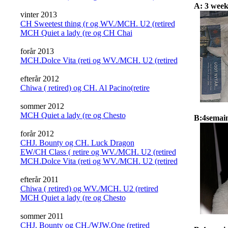
A: 3 week
vinter 2013
CH Sweetest thing (r og WV./MCH. U2 (retired
MCH Quiet a lady (re og CH Chai
forår 2013
MCH.Dolce Vita (reti og WV./MCH. U2 (retired
efterår 2012
Chiwa ( retired) og CH. Al Pacino(retire
sommer 2012
MCH Quiet a lady (re og Chesto
B:4semain
forår 2012
CHJ. Bounty og CH. Luck Dragon
EW/CH Class ( retire og WV./MCH. U2 (retired
MCH.Dolce Vita (reti og WV./MCH. U2 (retired
efterår 2011
Chiwa ( retired) og WV./MCH. U2 (retired
MCH Quiet a lady (re og Chesto
sommer 2011
CHJ. Bounty og CH./WJW.One (retired