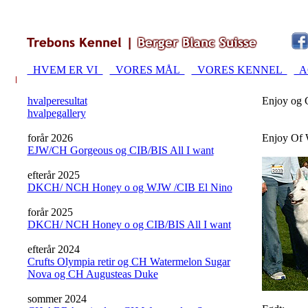
HVEM ER VI
VORES MÅL
VORES KENNEL
A
hvalperesultat
Enjoy og C
hvalpegallery
forår 2026
Enjoy Of 
EJW/CH Gorgeous og CIB/BIS All I want
efterår 2025
DKCH/ NCH Honey o og WJW /CIB El Nino
forår 2025
DKCH/ NCH Honey o og CIB/BIS All I want
efterår 2024
Crufts Olympia retir og CH Watermelon Sugar
Nova og CH Augusteas Duke
sommer 2024