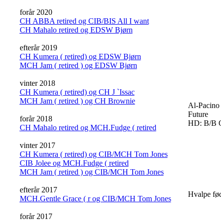
forår 2020
CH ABBA retired og CIB/BIS All I want
CH Mahalo retired og EDSW Bjørn
efterår 2019
CH Kumera ( retired) og EDSW Bjørn
MCH Jam ( retired ) og EDSW Bjørn
vinter 2018
CH Kumera ( retired) og CH J `Issac
MCH Jam ( retired ) og CH Brownie
Al-Pacino 
Future
forår 2018
HD: B/B 
CH Mahalo retired og MCH.Fudge ( retired
vinter 2017
CH Kumera ( retired) og CIB/MCH Tom Jones
CIB Jolee og MCH.Fudge ( retired
MCH Jam ( retired ) og CIB/MCH Tom Jones
efterår 2017
Hvalpe fø
MCH.Gentle Grace ( r og CIB/MCH Tom Jones
forår 2017