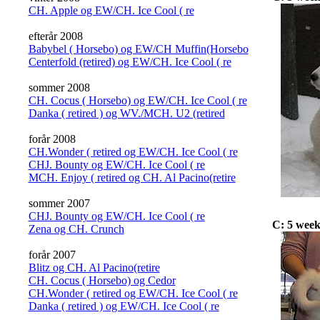
CH. Apple og EW/CH. Ice Cool ( re
efterår 2008
Babybel ( Horsebo) og EW/CH Muffin(Horsebo
Centerfold (retired) og EW/CH. Ice Cool ( re
sommer 2008
CH. Cocus ( Horsebo) og EW/CH. Ice Cool ( re
Danka ( retired ) og WV./MCH. U2 (retired
forår 2008
CH.Wonder ( retired og EW/CH. Ice Cool ( re
CHJ. Bounty og EW/CH. Ice Cool ( re
MCH. Enjoy ( retired og CH. Al Pacino(retire
sommer 2007
CHJ. Bounty og EW/CH. Ice Cool ( re
C: 5 week
Zena og CH. Crunch
forår 2007
Blitz og CH. Al Pacino(retire
CH. Cocus ( Horsebo) og Cedor
CH.Wonder ( retired og EW/CH. Ice Cool ( re
Danka ( retired ) og EW/CH. Ice Cool ( re