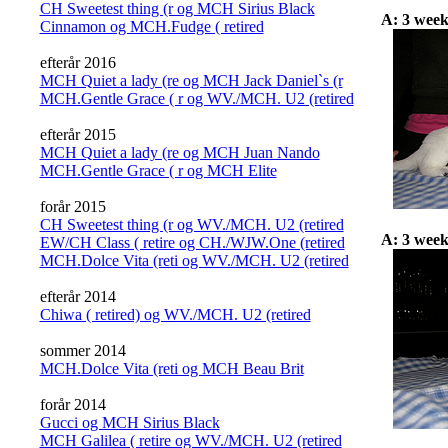
CH Sweetest thing (r og MCH Sirius Black
A: 3 week
Cinnamon og MCH.Fudge ( retired
efterår 2016
MCH Quiet a lady (re og MCH Jack Daniel`s (r
MCH.Gentle Grace ( r og WV./MCH. U2 (retired
efterår 2015
MCH Quiet a lady (re og MCH Juan Nando
MCH.Gentle Grace ( r og MCH Elite
forår 2015
CH Sweetest thing (r og WV./MCH. U2 (retired
A: 3 week
EW/CH Class ( retire og CH./WJW.One (retired
MCH.Dolce Vita (reti og WV./MCH. U2 (retired
efterår 2014
Chiwa ( retired) og WV./MCH. U2 (retired
sommer 2014
MCH.Dolce Vita (reti og MCH Beau Brit
forår 2014
Gucci og MCH Sirius Black
MCH Galilea ( retire og WV./MCH. U2 (retired