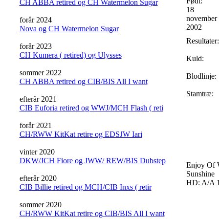
Født:
CH ABBA retired og CH Watermelon Sugar
18
november
forår 2024
2002
Nova og CH Watermelon Sugar
Resultater:
forår 2023
CH Kumera ( retired) og Ulysses
Kuld:
sommer 2022
Blodlinje:
CH ABBA retired og CIB/BIS All I want
Stamtræ:
efterår 2021
CIB Euforia retired og WWJ/MCH Flash ( reti
forår 2021
CH/RWW KitKat retire og EDSJW Iari
vinter 2020
DKW/JCH Fiore og JWW/ REW/BIS Dubstep
Enjoy Of 
Sunshine
efterår 2020
HD: A/A 1
CIB Billie retired og MCH/CIB Inxs ( retir
sommer 2020
CH/RWW KitKat retire og CIB/BIS All I want