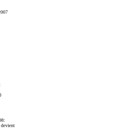
007
t
)
B
08:
devient