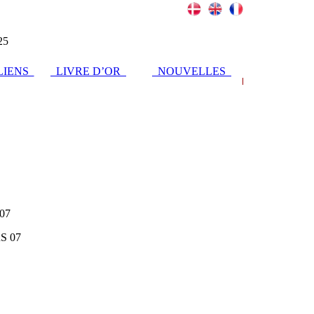
25
IENS
LIVRE D’OR
NOUVELLES
07
 07