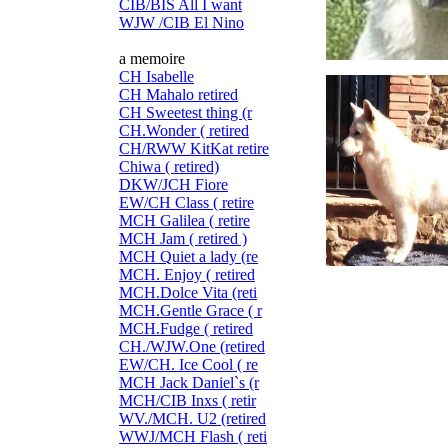
CIB/BIS All I want
WJW /CIB El Nino
a memoire
CH Isabelle
CH Mahalo retired
CH Sweetest thing (r
CH.Wonder ( retired
CH/RWW KitKat retire
Chiwa ( retired)
DKW/JCH Fiore
EW/CH Class ( retire
MCH Galilea ( retire
MCH Jam ( retired )
MCH Quiet a lady (re
MCH. Enjoy ( retired
MCH.Dolce Vita (reti
MCH.Gentle Grace ( r
MCH.Fudge ( retired
CH./WJW.One (retired
EW/CH. Ice Cool ( re
MCH Jack Daniel`s (r
MCH/CIB Inxs ( retir
WV./MCH. U2 (retired
WWJ/MCH Flash ( reti