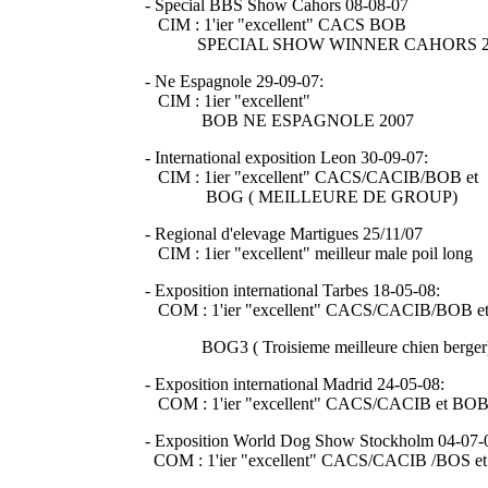
- Special BBS Show Cahors 08-08-07
CIM : 1'ier "excellent" CACS BOB
SPECIAL SHOW WINNER CAHORS 2
- Ne Espagnole 29-09-07:
CIM : 1ier "excellent"
BOB NE ESPAGNOLE 2007
- International exposition Leon 30-09-07:
CIM : 1ier "excellent" CACS/CACIB/BOB et
BOG ( MEILLEURE DE GROUP)
- Regional d'elevage Martigues 25/11/07
CIM : 1ier "excellent" meilleur male poil long
- Exposition international Tarbes 18-05-08:
COM : 1'ier "excellent" CACS/CACIB/BOB e
BOG3 ( Troisieme meilleure chien berger
- Exposition international Madrid 24-05-08:
COM : 1'ier "excellent" CACS/CACIB et BO
- Exposition World Dog Show Stockholm 04-07-
COM : 1'ier "excellent" CACS/CACIB /BOS et 