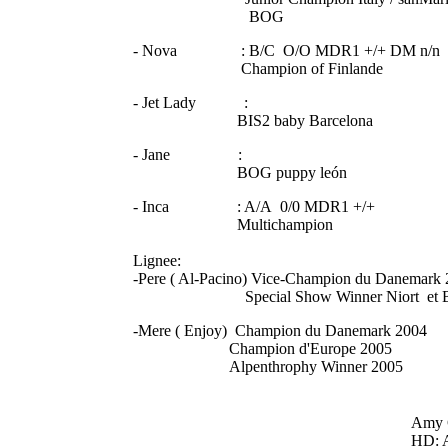
BOG
- Nova : B/C O/O MDR1 +/+ DM n/n
Champion of Finlande
- Jet Lady :
BIS2 baby Barcelona
- Jane :
BOG puppy león
- Inca : A/A 0/0 MDR1 +/+
Multichampion
Lignee:
-Pere ( Al-Pacino) Vice-Champion du Danemark
Special Show Winner Niort et B
-Mere ( Enjoy) Champion du Danemark 2004
Champion d'Europe 2005
Alpenthrophy Winner 2005
Amy 
HD: 