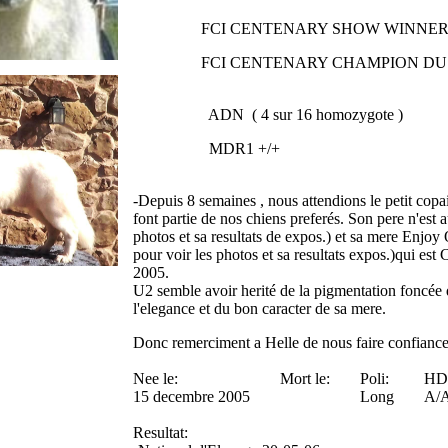
FCI CENTENARY SHOW WINNER 
FCI CENTENARY CHAMPION DU M
ADN ( 4 sur 16 homozygote )
MDR1 +/+
-Depuis 8 semaines , nous attendions le petit cop
font partie de nos chiens preferés. Son pere n'est 
photos et sa resultats de expos.) et sa mere Enjo
pour voir les photos et sa resultats expos.)qui e
2005.
U2 semble avoir herité de la pigmentation foncée de
l'elegance et du bon caracter de sa mere.
Donc remerciment a Helle de nous faire confiance 
Nee le:
Mort le:
Poli:
HD
15 decembre 2005
Long
A/
Resultat: