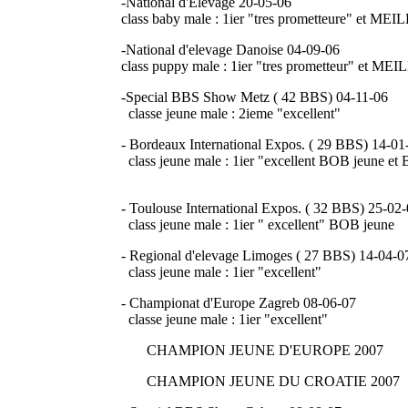
-National d'Elevage 20-05-06
class baby male : 1ier "tres prometteure" et
-National d'elevage Danoise 04-09-06
class puppy male : 1ier "tres prometteur" et
-Special BBS Show Metz ( 42 BBS) 04-11-06
classe jeune male : 2ieme "excellent"
- Bordeaux International Expos. ( 29 BBS) 14-01
class jeune male : 1ier "excellent BOB jeune et
- Toulouse International Expos. ( 32 BBS) 25-02
class jeune male : 1ier " excellent" BOB jeune
- Regional d'elevage Limoges ( 27 BBS) 14-04-0
class jeune male : 1ier "excellent"
- Championat d'Europe Zagreb 08-06-07
classe jeune male : 1ier "excellent"
CHAMPION JEUNE D'EUROPE 2007
CHAMPION JEUNE DU CROATIE 2007