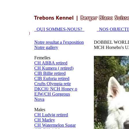
QUI SOMMES-NOUS?
NOS OBJECT
Notre resultat a l'exposition
DOBBEL WORL
Notre gallery
MCH Horsebo's U2
Femelles
CH ABBA retired
CH Kumera ( retired)
CIB Billie retired
CIB Euforia retired
Crufts Olympia retir
DKCH/ NCH Honey o
EJW/CH Gorgeous
Nova
Males
CH Ludvig retired
CH Marley
CH Watermelon Sugar