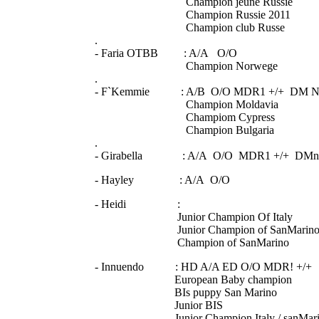
Champion jeune Russie
Champion Russie 2011
Champion club Russe
.
- Faria OTBB : A/A O/O
Champion Norwege
.
- F`Kemmie : A/B O/O MDR1 +/+ DM N
Champion Moldavia
Champiom Cypress
Champion Bulgaria
.
- Girabella : A/A O/O MDR1 +/+ DMn
- Hayley : A/A O/O
- Heidi :
Junior Champion Of Italy
Junior Champion of SanMarin
Champion of SanMarino
- Innuendo : HD A/A ED O/O MDR! +/+
European Baby champion
BIs puppy San Marino
Junior BIS
Junior Champion Italy / sanMari