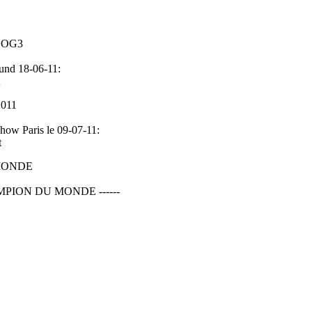
 BOG3
und 18-06-11:
011
how Paris le 09-07-11:
t
MONDE
MPION DU MONDE ------