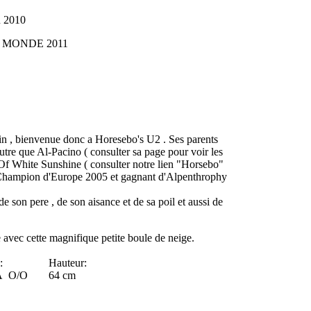
2010
ONDE 2011
ain , bienvenue donc a Horesebo's U2 . Ses parents
autre que Al-Pacino ( consulter sa page pour voir les
y Of White Sunshine ( consulter notre lien "Horsebo"
st Champion d'Europe 2005 et gagnant d'Alpenthrophy
 son pere , de son aisance et de sa poil et aussi de
avec cette magnifique petite boule de neige.
:
Hauteur:
A O/O
64 cm