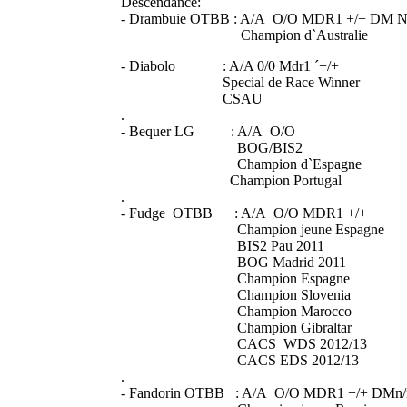
Descendance:
- Drambuie OTBB : A/A O/O MDR1 +/+ DM 
Champion d`Australie
- Diabolo : A/A 0/0 Mdr1 ´+/+
Special de Race Winner
CSAU
.
- Bequer LG : A/A O/O
BOG/BIS2
Champion d`Espagne
Champion Portugal
.
- Fudge OTBB : A/A O/O MDR1 +/+
Champion jeune Espagne
BIS2 Pau 2011
BOG Madrid 2011
Champion Espagne
Champion Slovenia
Champion Marocco
Champion Gibraltar
CACS WDS 2012/13
CACS EDS 2012/13
.
- Fandorin OTBB : A/A O/O MDR1 +/+ DMn/