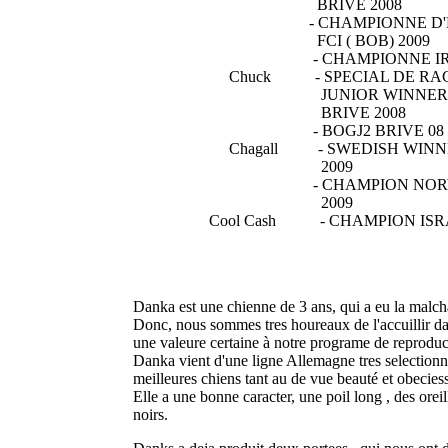
BRIVE 2008
- CHAMPIONNE D'EU
FCI ( BOB) 2009
- CHAMPIONNE IRL
Chuck - SPECIAL DE RA
JUNIOR WINNER
BRIVE 2008
- BOGJ2 BRIVE 08
Chagall - SWEDISH WINN
2009
- CHAMPION NORW
2009
Cool Cash - CHAMPION ISR
Danka est une chienne de 3 ans, qui a eu la malcha
Donc, nous sommes tres houreaux de l'accuillir da
une valeure certaine à notre programe de reproduct
Danka vient d'une ligne Allemagne tres selectionne
meilleures chiens tant au de vue beauté et obecies
Elle a une bonne caracter, une poil long , des oreil
noirs.