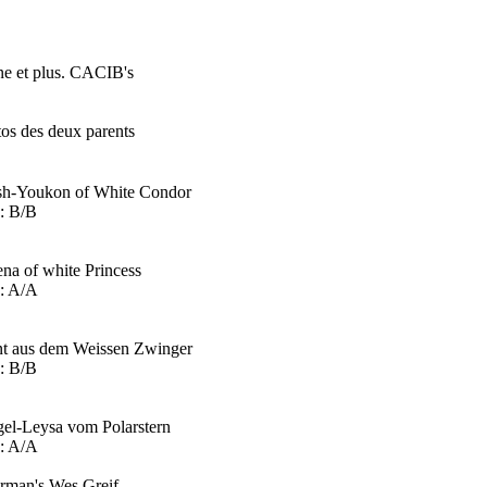
ne et plus. CACIB's
os des deux parents
sh-Youkon of White Condor
: B/B
ena of white Princess
: A/A
nt aus dem Weissen Zwinger
: B/B
el-Leysa vom Polarstern
: A/A
rman's Wes Greif