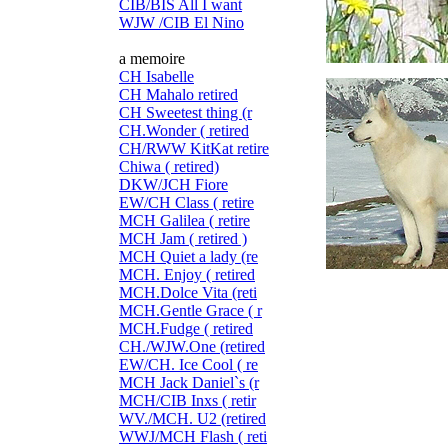
CIB/BIS All I want
WJW /CIB El Nino
a memoire
CH Isabelle
CH Mahalo retired
CH Sweetest thing (r
CH.Wonder ( retired
CH/RWW KitKat retire
Chiwa ( retired)
DKW/JCH Fiore
EW/CH Class ( retire
MCH Galilea ( retire
MCH Jam ( retired )
MCH Quiet a lady (re
MCH. Enjoy ( retired
MCH.Dolce Vita (reti
MCH.Gentle Grace ( r
MCH.Fudge ( retired
CH./WJW.One (retired
EW/CH. Ice Cool ( re
MCH Jack Daniel`s (r
MCH/CIB Inxs ( retir
WV./MCH. U2 (retired
WWJ/MCH Flash ( reti