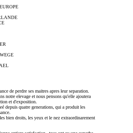
ROPE
ANDE
CE
ER
EGE
AEL
nce de perdre ses maitres apres leur separation.
ns notre elevage et nous pensons qu'elle ajoutera
ion et d'exposition.
é depuis quatre generations, qui a produit les
sance.
les bien droits, les yeux et le nez extraordinarement