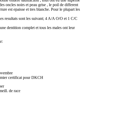
onne entiere satisfaction , tous ont eu une superbe
es oncles noirs et peau grise , le poil de different
ure est epaisse et tres blanche. Pour le plupart les
les resultats sont les suivant; 4 A/A O/O et 1 C/C
une dentition complet et tous les males ont leur
r:
Novembre
emier certificat pour DKCH
ber
meill. de race