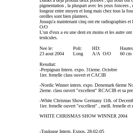
Danks a deja produit deux portees , qui nous ont d
pigmentation , la pluspart avec les yeux foncees , d
longeur entre moyen et long mais chez tous la fourr
oreilles sont bien plantees.
Jusuqu'a maintenant cinq ont ete radiographies et 
O/O
L'un d'eux a eu une dent en moins et les autre ont 
testicules.
Nee le:
Poli:
HD:
Hauteu
23 aout 2004
Long
A/A O/O
60 cm
Resultat:
-Perpignan Intern. expo. 31ieme. Octobre
1ier. femelle class ouvert et CACIB
-Nordic Winner intern. expo. Denemark 6ieme 
2ieme. class ouvert "excellent" RCACIB et sa pr
-White Chrismas Show Germany 11th. of Decem
1ier. femelle ouvert "excellent" , meill. femelle et 
WHITE CHRISMAS SHOW WINNER 2004
-Toulouse Intern. Expos. 28-02-05