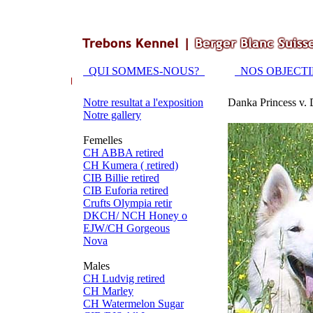
QUI SOMMES-NOUS?
NOS OBJECT
Notre resultat a l'exposition
Danka Princess v.
Notre gallery
Femelles
CH ABBA retired
CH Kumera ( retired)
CIB Billie retired
CIB Euforia retired
Crufts Olympia retir
DKCH/ NCH Honey o
EJW/CH Gorgeous
Nova
Males
CH Ludvig retired
CH Marley
CH Watermelon Sugar