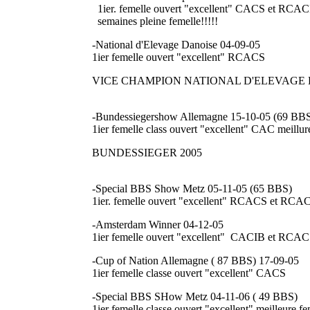
1ier. femelle ouvert "excellent" CACS et RCACI
semaines pleine femelle!!!!!
-National d'Elevage Danoise 04-09-05
1ier femelle ouvert "excellent" RCACS
VICE CHAMPION NATIONAL D'ELEVAGE 
-Bundessiegershow Allemagne 15-10-05 (69 BB
1ier femelle class ouvert "excellent" CAC meillure
BUNDESSIEGER 2005
-Special BBS Show Metz 05-11-05 (65 BBS)
1ier. femelle ouvert "excellent" RCACS et RCA
-Amsterdam Winner 04-12-05
1ier femelle ouvert "excellent" CACIB et RCA
-Cup of Nation Allemagne ( 87 BBS) 17-09-05
1ier femelle classe ouvert "excellent" CACS
-Special BBS SHow Metz 04-11-06 ( 49 BBS)
1ier femelle classe ouvert "excellent" meilleure fe