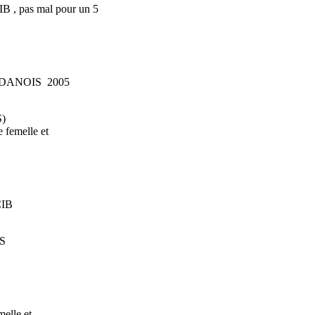
B , pas mal pour un 5
DANOIS 2005
S)
 femelle et
CIB
CS
melle et