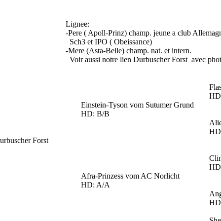
Lignee:
-Pere ( Apoll-Prinz) champ. jeune a club Allemag
Sch3 et IPO ( Obeissance)
-Mere (Asta-Belle) champ. nat. et intern.
Voir aussi notre lien Durbuscher Forst avec phot
Fla
HD
Einstein-Tyson vom Sutumer Grund
HD: B/B
Ali
HD
urbuscher Forst
Cli
HD
Afra-Prinzess vom AC Norlicht
HD: A/A
Ang
HD
She