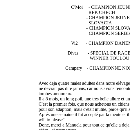
C'Moi - CHAMPION JEUN
REP. CHECH
- CHAMPION JEUNE
SLOVACIA
- CHAMPION SLOVAQ
- CHAMPION SERBI
Vi2 - CHAMPION DANEM
Divas - SPECIAL DE RAC
WINNER TOULOUSE 
Campary - CHAMPIONNE NO
Avec deja quatre males adultes dans notre elévage
ne devrait pas dire jamais, car nous avons rencon
tombés amoureux.
Il a 8 mois, un long poil, une tres belle allure et 
C'est la premier fois, que nous achetons un chiens
pour son adaption, mais c'etait inutile, parce qu'il 
Aprés une semaine il fut accepté par la meute et il
will to please".
Donc, merci a Manuela pour tout ce qu'elle a deja