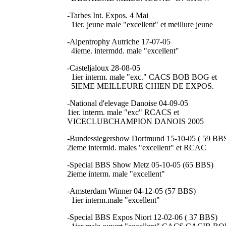
-Tarbes Int. Expos. 4 Mai
1ier. jeune male "excellent" et meillure jeune
-Alpentrophy Autriche 17-07-05
4ieme. intermdd. male "excellent"
-Casteljaloux 28-08-05
1ier interm. male "exc." CACS BOB BOG et
5IEME MEILLEURE CHIEN DE EXPOS.
-National d'elevage Danoise 04-09-05
1ier. interm. male "exc" RCACS et
VICECLUBCHAMPION DANOIS 2005
-Bundessiegershow Dortmund 15-10-05 ( 59 BB
2ieme intermid. males "excellent" et RCAC
-Special BBS Show Metz 05-10-05 (65 BBS)
2ieme interm. male "excellent"
-Amsterdam Winner 04-12-05 (57 BBS)
1ier interm.male "excellent"
-Special BBS Expos Niort 12-02-06 ( 37 BBS)