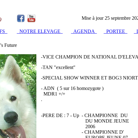
Mise à jour 25 septembre 20
IFS
NOTRE ELEVAGE
AGENDA
PORTEE
L
's Future
-VICE CHAMPION DE NATIONAL D'ELEVA
-TAN "excellent"
-SPECIAL SHOW WINNER ET BOG3 NIORT 
- ADN ( 5 sur 16 homozygote )
MDR1 +/+
.
-PERE DE : 7 - Up - CHAMPIONNE DU
DU MONDE JEUNE
2006
- CHAMPIONNE D'
EUROPE JEUNE 07