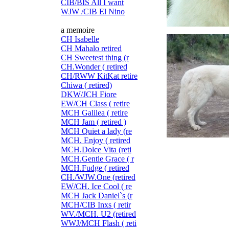
CIB/BIS All I want
WJW /CIB El Nino
a memoire
CH Isabelle
CH Mahalo retired
CH Sweetest thing (r
CH.Wonder ( retired
CH/RWW KitKat retire
Chiwa ( retired)
DKW/JCH Fiore
EW/CH Class ( retire
MCH Galilea ( retire
MCH Jam ( retired )
MCH Quiet a lady (re
MCH. Enjoy ( retired
MCH.Dolce Vita (reti
MCH.Gentle Grace ( r
MCH.Fudge ( retired
CH./WJW.One (retired
EW/CH. Ice Cool ( re
MCH Jack Daniel`s (r
MCH/CIB Inxs ( retir
WV./MCH. U2 (retired
WWJ/MCH Flash ( reti