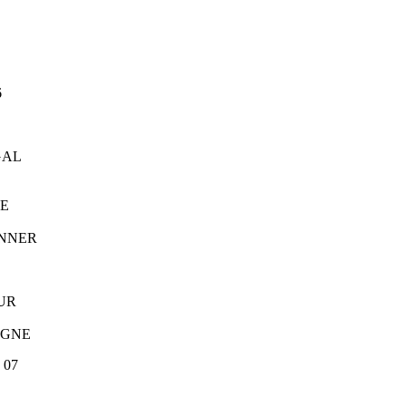
6
AL
E
WINNER
UR
NE
07