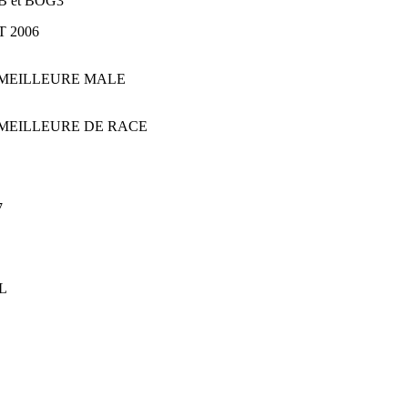
OB et BOG3
 2006
 et MEILLEURE MALE
 et MEILLEURE DE RACE
7
L