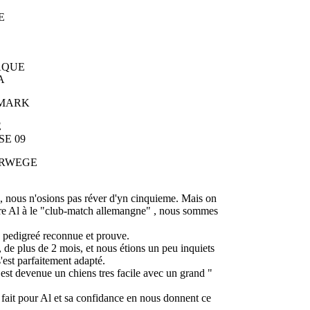
E
UE
A
ARK
E
09
RWEGE
, nous n'osions pas réver d'yn cinquieme. Mais on
tre Al à le "club-match allemangne" , nous sommes
un pedigreé reconnue et prouve.
, de plus de 2 mois, et nous étions un peu inquiets
s'est parfaitement adapté.
 est devenue un chiens tres facile avec un grand "
 fait pour Al et sa confidance en nous donnent ce