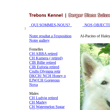
QUI SOMMES-NOUS?
NOS OBJECT
Notre resultat a l'exposition
Al-Pacino of Haley
Notre gallery
Femelles
CH ABBA retired
CH Kumera ( retired)
CIB Billie retired
CIB Euforia retired
Crufts Olympia retir
DKCH/ NCH Honey o
EJW/CH Gorgeous
Nova
Males
CH Ludvig retired
CH Marley
CH Watermelon Sugar