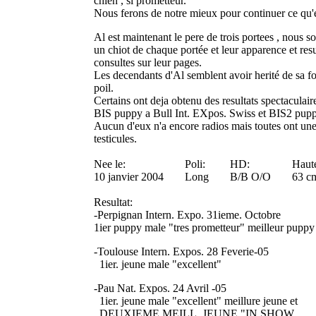
chien , si prometteur.
Nous ferons de notre mieux pour continuer ce qu'
Al est maintenant le pere de trois portees , nous 
un chiot de chaque portée et leur apparence et res
consultes sur leur pages.
Les decendants d'Al semblent avoir herité de sa for
poil.
Certains ont deja obtenu des resultats spectaculai
BIS puppy a Bull Int. EXpos. Swiss et BIS2 pup
Aucun d'eux n'a encore radios mais toutes ont une 
testicules.
Nee le:
Poli:
HD:
Haut
10 janvier 2004
Long
B/B O/O
63 c
Resultat:
-Perpignan Intern. Expo. 31ieme. Octobre
1ier puppy male "tres prometteur" meilleur puppy 
-Toulouse Intern. Expos. 28 Feverie-05
1ier. jeune male "excellent"
-Pau Nat. Expos. 24 Avril -05
1ier. jeune male "excellent" meillure jeune et
DEUXIEME MEILL. JEUNE "IN SHOW