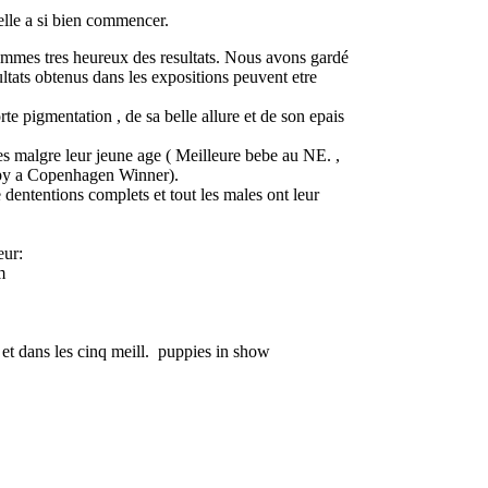
elle a si bien commencer.
sommes tres heureux des resultats. Nous avons gardé
ultats obtenus dans les expositions peuvent etre
te pigmentation , de sa belle allure et de son epais
res malgre leur jeune age ( Meilleure bebe au NE. ,
py a Copenhagen Winner).
dententions complets et tout les males ont leur
eur:
m
et dans les cinq meill. puppies in show