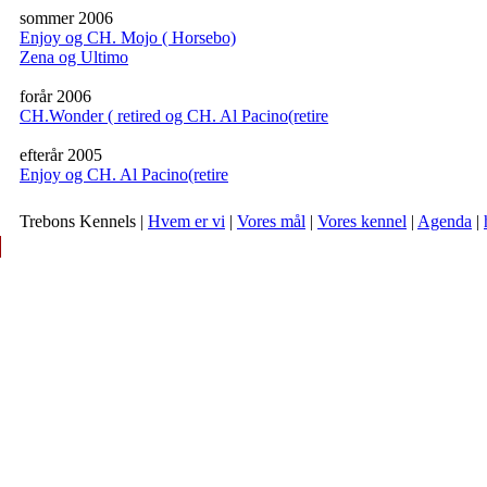
sommer 2006
Enjoy og CH. Mojo ( Horsebo)
Zena og Ultimo
forår 2006
CH.Wonder ( retired og CH. Al Pacino(retire
efterår 2005
Enjoy og CH. Al Pacino(retire
Trebons Kennels |
Hvem er vi
|
Vores mål
|
Vores kennel
|
Agenda
|