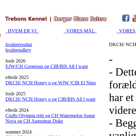
HVEM ER VI
VORES MÅL
VORES
hvalperesultat
DKCH/ NCH H
hvalpegallery
-
forår 2026
EJW/CH Gorgeous og CIB/BIS All I want
- Dett
efterår 2025
foræl
DKCH/ NCH Honey o og WJW /CIB El Nino
forår 2025
har et
DKCH/ NCH Honey o og CIB/BIS All I want
videre
efterår 2024
Crufts Olympia retir og CH Watermelon Sugar
- Begg
Nova og CH Augusteas Duke
sommer 2024
vanli