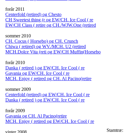
forår 2011
Centerfold (retired) og Chesto
CH Sweetest thing (r og EW/CH. Ice Cool ( re
EW/CH Class ( retire og CH./WJW.One (retired
sommer 2010
CH. Cocus ( Horsebo) og CH. Crunch
Chiwa ( retired) og WV./MCH. U2 (retired
MCH.Dolce Vita (reti og EW/CH Muffin(Horsebo
forår 2010
Danka ( retired ) og EW/CH. Ice Cool ( re
Gavania og EW/CH. Ice Cool ( re
MCH. Enjoy ( retired og CH. Al Pacino(retire
sommer 2009
Centerfold (retired) og EW/CH. Ice Cool ( re
Danka ( retired ) og EW/CH. Ice Cool ( re
forår 2009
Gavania og CH. Al Pacino(retire
MCH. Enjoy ( retired og EW/CH. Ice Cool ( re
Stamtræ:
vinter 2008