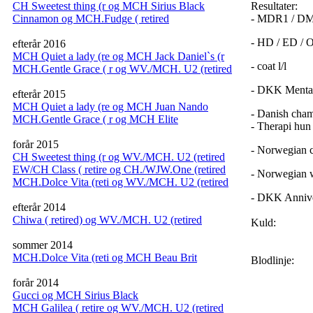
CH Sweetest thing (r og MCH Sirius Black
Resultater:
Cinnamon og MCH.Fudge ( retired
- MDR1 / DM
- HD / ED / 
efterår 2016
MCH Quiet a lady (re og MCH Jack Daniel`s (r
- coat l/l
MCH.Gentle Grace ( r og WV./MCH. U2 (retired
- DKK Mental 
efterår 2015
MCH Quiet a lady (re og MCH Juan Nando
- Danish cha
MCH.Gentle Grace ( r og MCH Elite
- Therapi hun
forår 2015
- Norwegian 
CH Sweetest thing (r og WV./MCH. U2 (retired
EW/CH Class ( retire og CH./WJW.One (retired
- Norwegian 
MCH.Dolce Vita (reti og WV./MCH. U2 (retired
- DKK Annive
efterår 2014
Chiwa ( retired) og WV./MCH. U2 (retired
Kuld:
sommer 2014
MCH.Dolce Vita (reti og MCH Beau Brit
Blodlinje:
forår 2014
Gucci og MCH Sirius Black
MCH Galilea ( retire og WV./MCH. U2 (retired