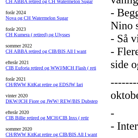
CH ABBA retired og CH Watermelon Sugar
- Begg
forår 2024
Nova og CH Watermelon Sugar
Nino 
forår 2023
CH Kumera ( retired) og Ulysses
- Så v
sommer 2022
- Fler
CH ABBA retired og CIB/BIS All I want
side o
efterår 2021
CIB Euforia retired og WWJ/MCH Flash ( reti
------
forår 2021
CH/RWW KitKat retire og EDSJW Iari
oktobe
vinter 2020
DKW/JCH Fiore og JWW/ REW/BIS Dubstep
-
efterår 2020
CIB Billie retired og MCH/CIB Inxs ( retir
- Inte
sommer 2020
CH/RWW KitKat retire og CIB/BIS All I want