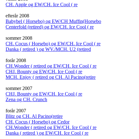
CH. Apple og EW/CH. Ice Cool ( re
efterår 2008
Babybel ( Horsebo) og EW/CH Muffin(Horsebo
Centerfold (retired) og EW/CH. Ice Cool ( re
sommer 2008
CH. Cocus ( Horsebo) og EW/CH. Ice Cool ( re
Danka ( retired ) og WV./MCH. U2 (retired
forår 2008
CH.Wonder ( retired og EW/CH. Ice Cool ( re
CHJ. Bounty og EW/CH. Ice Cool ( re
MCH. Enjoy ( retired og CH. Al Pacino(retire
sommer 2007
CHJ. Bounty og EW/CH. Ice Cool ( re
Zena og CH. Crunch
forår 2007
Blitz og CH. Al Pacino(retire
CH. Cocus ( Horsebo) og Cedor
CH.Wonder ( retired og EW/CH. Ice Cool ( re
Danka ( retired ) og EW/CH. Ice Cool ( re