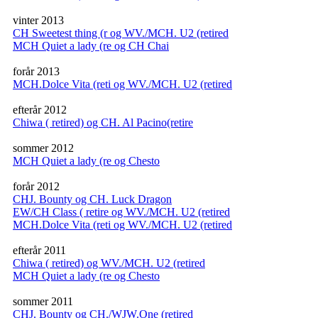
vinter 2013
CH Sweetest thing (r og WV./MCH. U2 (retired
MCH Quiet a lady (re og CH Chai
forår 2013
MCH.Dolce Vita (reti og WV./MCH. U2 (retired
efterår 2012
Chiwa ( retired) og CH. Al Pacino(retire
sommer 2012
MCH Quiet a lady (re og Chesto
forår 2012
CHJ. Bounty og CH. Luck Dragon
EW/CH Class ( retire og WV./MCH. U2 (retired
MCH.Dolce Vita (reti og WV./MCH. U2 (retired
efterår 2011
Chiwa ( retired) og WV./MCH. U2 (retired
MCH Quiet a lady (re og Chesto
sommer 2011
CHJ. Bounty og CH./WJW.One (retired